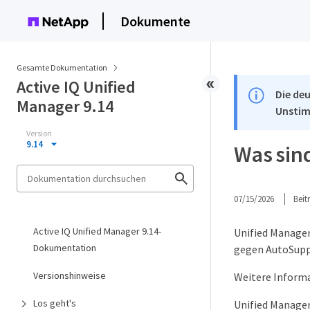
Dokumente
Gesamte Dokumentation
Active IQ Unified
Die deu
Manager 9.14
Unstim
Version
9.14
Was sind
07/15/2026
Bei
Active IQ Unified Manager 9.14-
Unified Manager
Dokumentation
gegen AutoSuppo
Versionshinweise
Weitere Informa
Los geht's
Unified Manager