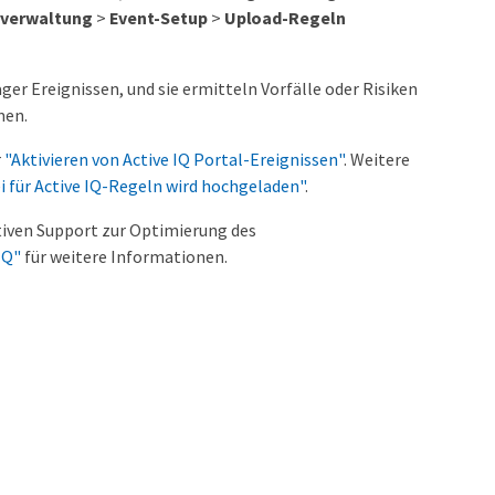
rverwaltung
>
Event-Setup
>
Upload-Regeln
er Ereignissen, und sie ermitteln Vorfälle oder Risiken
men.
r
"Aktivieren von Active IQ Portal-Ereignissen"
. Weitere
i für Active IQ-Regeln wird hochgeladen"
.
ktiven Support zur Optimierung des
IQ"
für weitere Informationen.