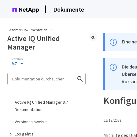
Dokumente
Gesamte Dokumentation
Active IQ Unified
Eine ne
Manager
Version
9.7
Die deu
Überse
Vorran
Konfigur
Active IQ Unified Manager 9.7
Dokumentation
01/13/2023
Versionshinweise
Los geht's
Mithilfe des Di