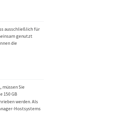
s ausschließlich für
emeinsam genutzt
nnen die
, müssen Sie
te 150 GB
hrieben werden. Als
 Manager-Hostsystems