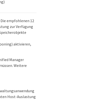
ng)
. Die empfohlenen 12
istung zur Verfügung
 Speicherobjekte
oning) aktivieren,
Unified Manager
 müssen. Weitere
Verwaltungsanwendung
amten Host-Auslastung