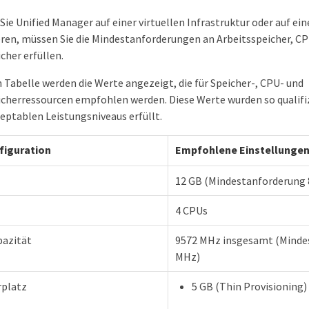
Sie Unified Manager auf einer virtuellen Infrastruktur oder auf e
eren, müssen Sie die Mindestanforderungen an Arbeitsspeicher, C
cher erfüllen.
 Tabelle werden die Werte angezeigt, die für Speicher-, CPU- und
cherressourcen empfohlen werden. Diese Werte wurden so qualifizi
eptablen Leistungsniveaus erfüllt.
iguration
Empfohlene Einstellunge
12 GB (Mindestanforderung 
4 CPUs
azität
9572 MHz insgesamt (Minde
MHz)
rplatz
5 GB (Thin Provisioning)