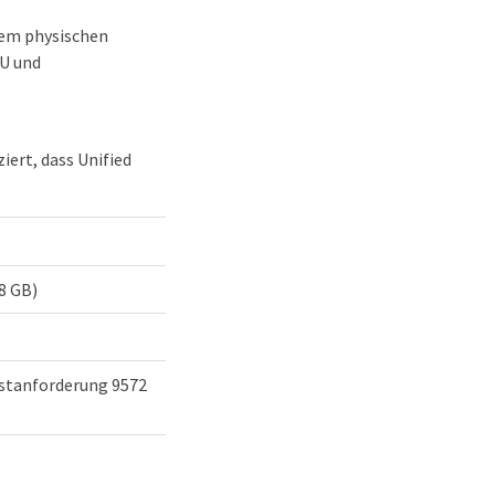
inem physischen
PU und
ert, dass Unified
n
8 GB)
stanforderung 9572