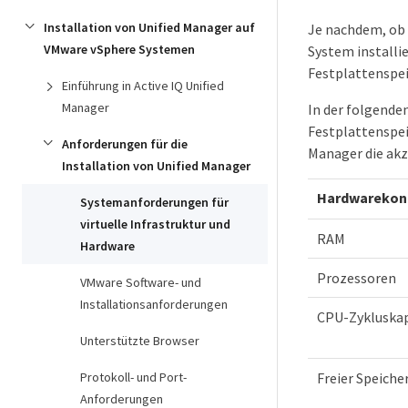
Installation von Unified Manager auf
Je nachdem, ob 
VMware vSphere Systemen
System installi
Festplattenspei
Einführung in Active IQ Unified
Manager
In der folgenden
Festplattenspei
Anforderungen für die
Manager die akz
Installation von Unified Manager
Hardwarekonf
Systemanforderungen für
virtuelle Infrastruktur und
RAM
Hardware
Prozessoren
VMware Software- und
Installationsanforderungen
CPU-Zykluskap
Unterstützte Browser
Protokoll- und Port-
Freier Speiche
Anforderungen