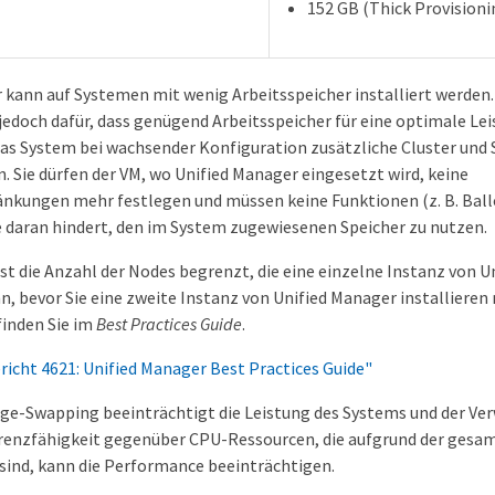
152 GB (Thick Provisioni
 kann auf Systemen mit wenig Arbeitsspeicher installiert werden
edoch dafür, dass genügend Arbeitsspeicher für eine optimale Le
das System bei wachsender Konfiguration zusätzliche Cluster und
 Sie dürfen der VM, wo Unified Manager eingesetzt wird, keine
nkungen mehr festlegen und müssen keine Funktionen (z. B. Ballo
e daran hindert, den im System zugewiesenen Speicher zu nutzen.
ist die Anzahl der Nodes begrenzt, die eine einzelne Instanz von 
, bevor Sie eine zweite Instanz von Unified Manager installieren
inden Sie im
Best Practices Guide
.
richt 4621: Unified Manager Best Practices Guide"
age-Swapping beeinträchtigt die Leistung des Systems und der 
rrenzfähigkeit gegenüber CPU-Ressourcen, die aufgrund der ges
 sind, kann die Performance beeinträchtigen.