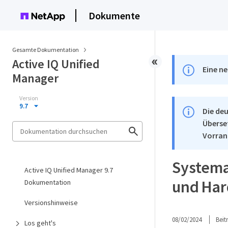
Dokumente
Gesamte Dokumentation
Active IQ Unified
Eine ne
Manager
Version
9.7
Die deu
Überse
Vorran
Systema
Active IQ Unified Manager 9.7
und Ha
Dokumentation
Versionshinweise
08/02/2024
Bei
Los geht's