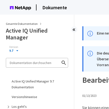
Dokumente
Gesamte Dokumentation
Active IQ Unified
Eine ne
Manager
Version
9.7
Die deu
Überse
Vorran
Bearbei
Active IQ Unified Manager 9.7
Dokumentation
01/13/2023
Versionshinweise
Los geht's
Sie können ein