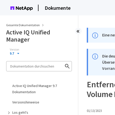
Dokumente
Gesamte Dokumentation
Active IQ Unified
Eine ne
Manager
Version
9.7
Die deu
Überse
Vorran
Entfern
Active IQ Unified Manager 9.7
Volume 
Dokumentation
Versionshinweise
01/13/2023
Los geht's