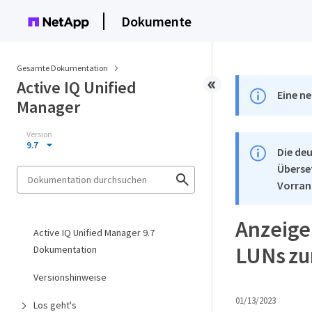
Dokumente
Gesamte Dokumentation
Active IQ Unified
Eine ne
Manager
Version
9.7
Die deu
Überse
Vorran
Anzeige
Active IQ Unified Manager 9.7
LUNs zu
Dokumentation
Versionshinweise
01/13/2023
Los geht's