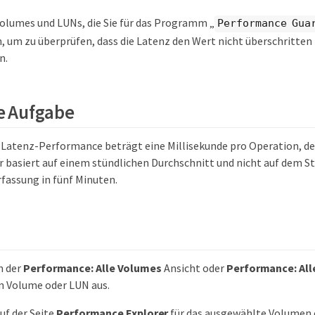
Volumes und LUNs, die Sie für das Programm „
Performance Gua
, um zu überprüfen, dass die Latenz den Wert nicht überschritten 
n.
e Aufgabe
r Latenz-Performance beträgt eine Millisekunde pro Operation, de
Er basiert auf einem stündlichen Durchschnitt und nicht auf dem 
assung in fünf Minuten.
n der
Performance: Alle Volumes
Ansicht oder
Performance: All
 Volume oder LUN aus.
uf der Seite
Performance Explorer
für das ausgewählte Volumen 