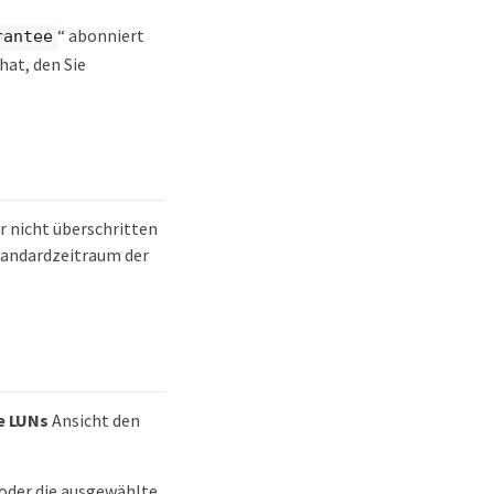
“ abonniert
rantee
hat, den Sie
r nicht überschritten
Standardzeitraum der
e LUNs
Ansicht den
oder die ausgewählte