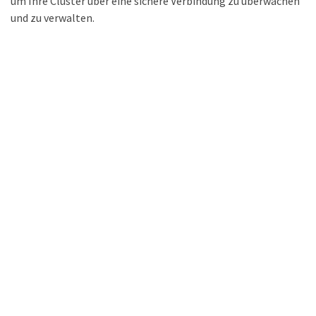
um Ihre Cluster über eine sichere Verbindung zu überwachen
und zu verwalten.