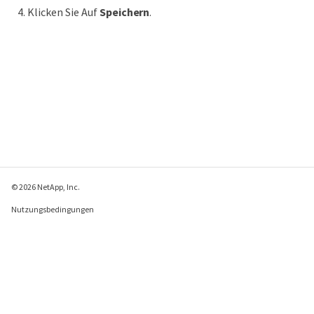
Klicken Sie Auf
Speichern
.
© 2026 NetApp, Inc.
Nutzungsbedingungen
Datenschutzrichtlinie
Richtlinie zu Cookies
Cookie-Einstellungen
Feedback zu dieser Seite senden