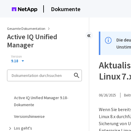
Dokumente
Gesamte Dokumentation
Active IQ Unified
Die deu
Manager
Unstim
Version
9.18
Aktuali
Linux 7.
06/26/2025
Bei
Active IQ Unified Manager 9.18-
Dokumente
Wenn Sie bereit
Linux 8.x durch
Versionshinweise
Sicherung von U
Los geht's
Enterprise Linu