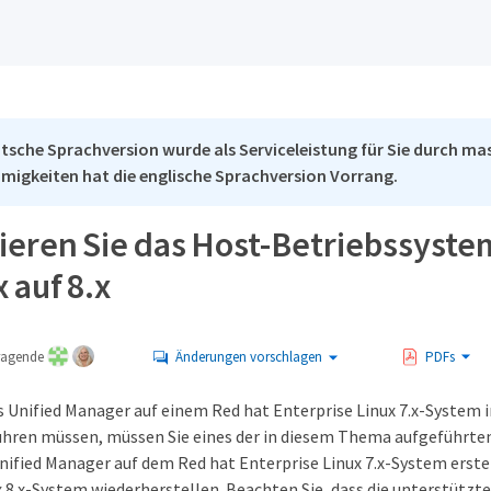
tsche Sprachversion wurde als Serviceleistung für Sie durch mas
migkeiten hat die englische Sprachversion Vorrang.
sieren Sie das Host-Betriebssyste
x auf 8.x
tragende
Änderungen vorschlagen
PDFs
s Unified Manager auf einem Red hat Enterprise Linux 7.x-System i
führen müssen, müssen Sie eines der in diesem Thema aufgeführten
nified Manager auf dem Red hat Enterprise Linux 7.x-System erste
x 8.x-System wiederherstellen. Beachten Sie, dass die unterstützt