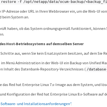
 restore -f /opt/netapp/data/ocum-backup/<backup_f
e IP-Adresse oder URL in Ihren Webbrowser ein, um die Web-UI von
d beim System an.
prüft haben, ob das System ordnungsgemäß funktioniert, können S
en.
 des Host-Betriebssystems auf demselben Server
 Schritte aus, wenn Sie kein Ersatzsystem besitzen, auf dem Sie Re
e im Menü Administration in der Web-UI ein Backup von Unified Ma
en Inhalt des Datenbank-Repository-Verzeichnisses (
/database
e das Red hat Enterprise Linux 7.x-Image aus dem System, und lös
 und Konfiguration der Red hat Enterprise Linux 8.x-Software auf
-Software- und Installationsanforderungen"
.