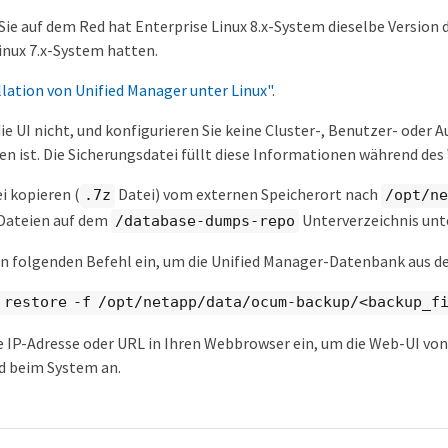
 Sie auf dem Red hat Enterprise Linux 8.x-System dieselbe Version 
inux 7.x-System hatten.
llation von Unified Manager unter Linux"
.
die UI nicht, und konfigurieren Sie keine Cluster-, Benutzer- oder
n ist. Die Sicherungsdatei füllt diese Informationen während de
i kopieren (
Datei) vom externen Speicherort nach
.7z
/opt/ne
Dateien auf dem
Unterverzeichnis un
/database-dumps-repo
n folgenden Befehl ein, um die Unified Manager-Datenbank aus d
 restore -f /opt/netapp/data/ocum-backup/<backup_f
e IP-Adresse oder URL in Ihren Webbrowser ein, um die Web-UI von
d beim System an.