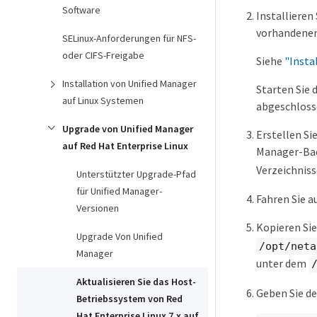
Software
Installieren
vorhandenen
SELinux-Anforderungen für NFS-
oder CIFS-Freigabe
Siehe
"Insta
Installation von Unified Manager
Starten Sie 
auf Linux Systemen
abgeschlosse
Upgrade von Unified Manager
Erstellen Si
auf Red Hat Enterprise Linux
Manager-Back
Verzeichniss
Unterstützter Upgrade-Pfad
für Unified Manager-
Fahren Sie a
Versionen
Kopieren Sie
Upgrade Von Unified
/opt/neta
Manager
unter dem
Aktualisieren Sie das Host-
Geben Sie de
Betriebssystem von Red
Hat Enterprise Linux 7.x auf