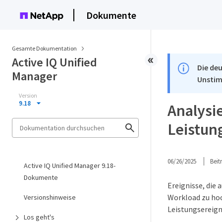
Dokumente
Gesamte Dokumentation
Active IQ Unified
Die deu
Manager
Unstim
Version
9.18
Analysi
Leistun
06/26/2025
Bei
Active IQ Unified Manager 9.18-
Dokumente
Ereignisse, die
Workload zu hoc
Versionshinweise
Leistungsereign
Los geht's