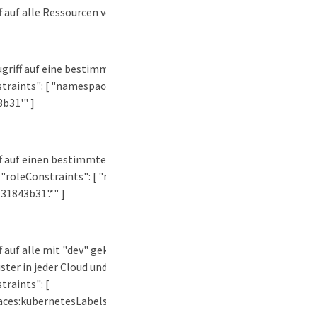
ff auf alle Ressourcen verweigern: "roleConstraints": []
ugriff auf eine bestimmte Namespace-Ressource erlauben:
traints": [ "namespaces:id='6fa2f917-f730-41b8-9c15-
b31'" ]
ff auf einen bestimmten Namensraum und alles darunter
 "roleConstraints": [ "namespaces:id='6fa2f917-f730-41b8-
31843b31'.*" ]
ff auf alle mit "dev" gekennzeichneten Namespaces in
ster in jeder Cloud und auf alles darunter erlauben:
traints": [
ces:kubernetesLabels='
dev.example.com/appname=dev'.*
"