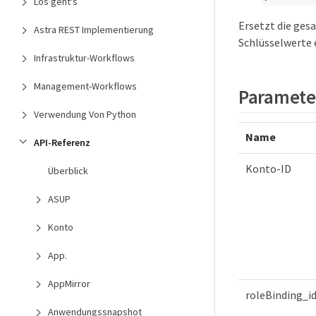
Los geht's
Ersetzt die ges
Astra REST Implementierung
Schlüsselwerte 
Infrastruktur-Workflows
Management-Workflows
Paramete
Verwendung Von Python
Name
API-Referenz
Konto-ID
Überblick
ASUP
Konto
App.
AppMirror
roleBinding_i
Anwendungssnapshot