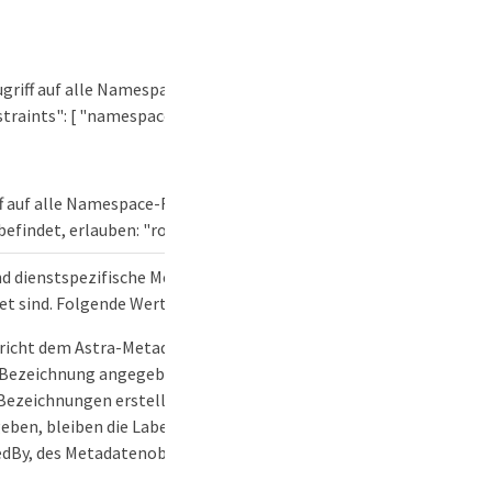
ugriff auf alle Namespace-Ressourcen erlauben:
traints": [ "namespaces:*" ]
ff auf alle Namespace-Ressourcen und alles, was sich
befindet, erlauben: "roleConstraints": [ "namespaces:
.
" ]
nd dienstspezifische Metadaten, die der Ressource
t sind. Folgende Werte sind definiert:
richt dem Astra-Metadatenschema. Falls beim Erstellen
 Bezeichnung angegeben wird, wird ein Metadatenobjekt
Bezeichnungen erstellt. Wird beim Aktualisieren kein Label
eben, bleiben die Labels, creationTimestamp und
edBy, des Metadatenobjekts unverändert erhalten.