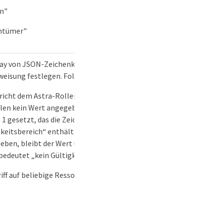
n"
ntümer"
ay von JSON-Zeichenketten, die den Umfang der
eisung festlegen. Folgende Werte sind definiert:
richt dem Astra-Rollenbeschränkungsschema. Wird beim
len kein Wert angegeben, wird dieser auf ein Array der
1 gesetzt, das die Zeichenkette „*“ für „vollständiger
keitsbereich“ enthält. Wird beim Aktualisieren kein Wert
ben, bleibt der Wert unverändert erhalten. Ein leeres
bedeutet „kein Gültigkeitsbereich“. Beispiele: *
iff auf beliebige Ressourcen erlauben: "roleConstraints":