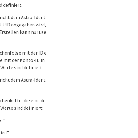
d definiert:
richt dem Astra-Identifikatorschema. Falls beim Erstellen
 UUID angegeben wird, wird eine leere UUID verwendet.
Erstellen kann nur userID oder groupID angegeben werden.
henfolge mit der ID einer Kontoressource. Beim Erstellen
e mit der Konto-ID in der Anfrage-URI übereinstimmen.
Werte sind definiert:
richt dem Astra-Identifikatorschema
henkette, die eine der vier definierten Rollen enthält.
Werte sind definiert:
er"
lied"