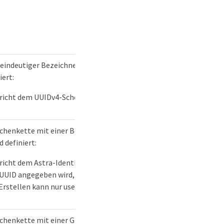
eindeutiger Bezeichner der Ressource. Folgende Werte
iert:
richt dem UUIDv4-Schema
chenkette mit einer Benutzerressourcen-ID. Folgende
d definiert:
richt dem Astra-Identifikatorschema. Falls beim Erstellen
 UUID angegeben wird, wird eine leere UUID verwendet.
Erstellen kann nur userID oder groupID angegeben werden.
chenkette mit einer Gruppenressourcen-ID. Folgende