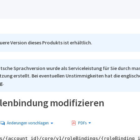
uere Version dieses Produkts ist erhältlich.
tsche Sprachversion wurde als Serviceleistung für Sie durch ma
tzung erstellt. Bei eventuellen Unstimmigkeiten hat die englisc
g.
llenbindung modifizieren
Änderungen vorschlagen
PDFs
s/{account_id}/core/v1/roleBindings/{roleBinding_