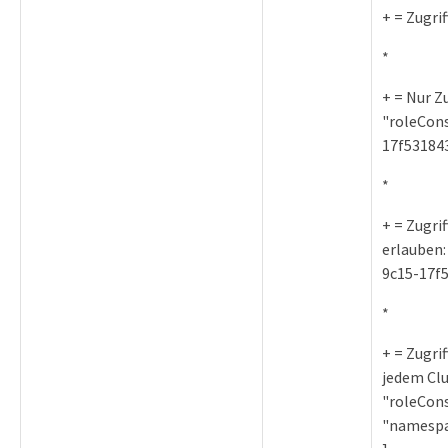
+ = Zugri
*
+ = Nur Z
"roleCons
17f531843
*
+ = Zugri
erlauben:
9c15-17f5
*
+ = Zugri
jedem Clu
"roleCons
"namespa