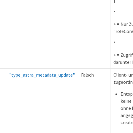
]
*
+ = Nur Z
"roleCons
*
+ = Zugri
darunter 
"type_astra_metadata_update"
Falsch
Client- u
zugeordne
Entsp
keine
ohne 
angeg
creat