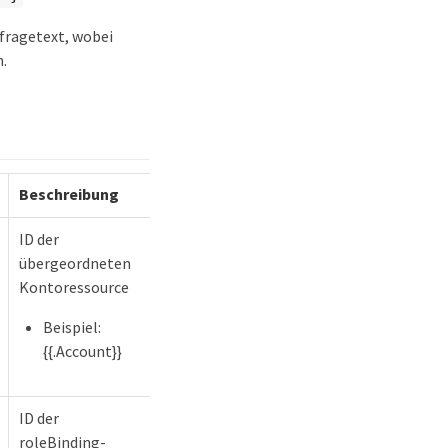
fragetext, wobei
.
Beschreibung
ID der
übergeordneten
Kontoressource
Beispiel:
{{.Account}}
ID der
roleBinding-