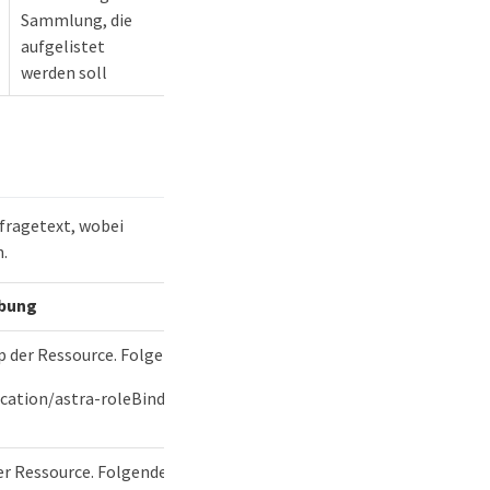
Sammlung, die
aufgelistet
werden soll
fragetext, wobei
.
ibung
 der Ressource. Folgende Werte sind definiert:
ication/astra-roleBinding"
er Ressource. Folgende Werte sind definiert: