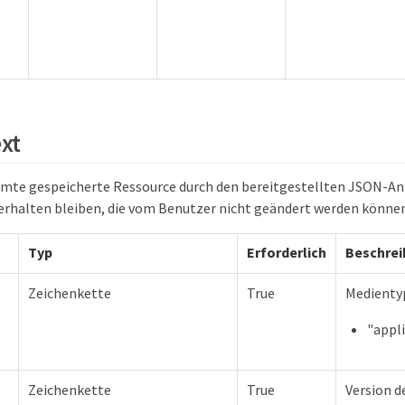
xt
amte gespeicherte Ressource durch den bereitgestellten JSON-An
erhalten bleiben, die vom Benutzer nicht geändert werden können
Typ
Erforderlich
Beschre
Zeichenkette
True
Medientyp
"appl
Zeichenkette
True
Version d