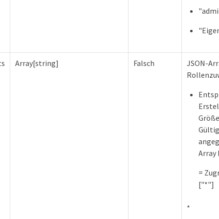
"admi
"Eige
ts
Array[string]
Falsch
JSON-Arr
Rollenzuw
Entsp
Erstel
Größe 
Gültig
angege
Array 
= Zugr
["*"]
*