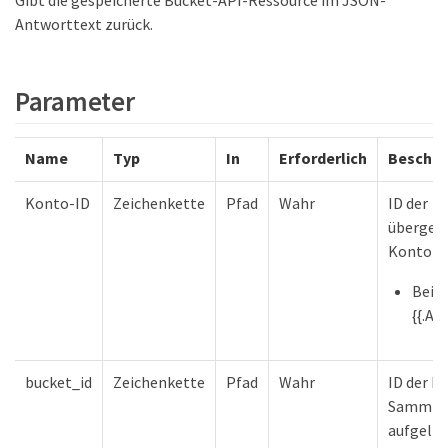
Antworttext zurück.
Parameter
Name
Typ
In
Erforderlich
Beschre
Konto-ID
Zeichenkette
Pfad
Wahr
ID der
übergeo
Kontore
Beisp
{{.Ac
bucket_id
Zeichenkette
Pfad
Wahr
ID der B
Sammlun
aufgelis