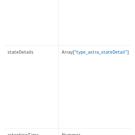
stateDetails
Array[
"type_astra_stateDetail"
]
retentionTime
Nummer