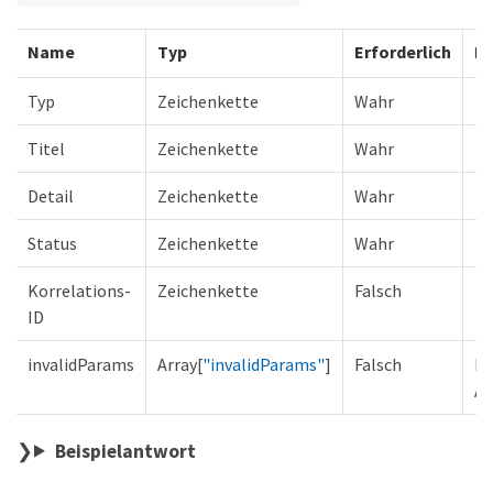
Name
Typ
Erforderlich
Be
Typ
Zeichenkette
Wahr
Titel
Zeichenkette
Wahr
Detail
Zeichenkette
Wahr
Status
Zeichenkette
Wahr
Korrelations-
Zeichenkette
Falsch
ID
invalidParams
Array[
"invalidParams"
]
Falsch
Li
Ab
Beispielantwort