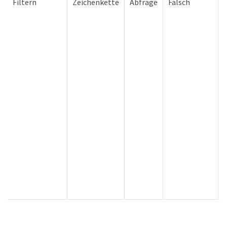
Filtern
Zeichenkette
Abfrage
Falsch
G
U
O