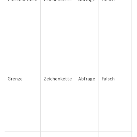
U
Grenze
Zeichenkette
Abfrage
Falsch
R
U