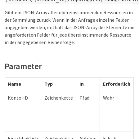
Gibt ein JSON-Array aller übereinstimmenden Ressourcen in
der Sammlung zurück. Wenn in der Anfrage einzelne Felder
angegeben werden, enthält das JSON-Array der Elemente die
angeforderten Felder für jede übereinstimmende Ressource
in der angegebenen Reihenfolge.
Parameter
Name
Typ
In
Erforderlich
Konto-ID
Zeichenkette
Pfad
Wahr
Einschließlich
Zeichenkette
Abfrage
Falsch
G