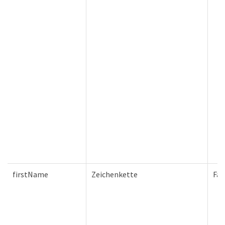
firstName
Zeichenkette
Fal