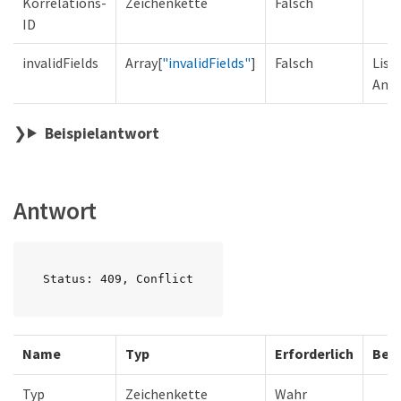
Korrelations-
Zeichenkette
Falsch
ID
invalidFields
Array[
"invalidFields"
]
Falsch
List
Anfr
Beispielantwort
Antwort
Status: 409, Conflict
Name
Typ
Erforderlich
Bes
Typ
Zeichenkette
Wahr