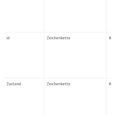
id
Zeichenkette
Wa
Zustand
Zeichenkette
Wa