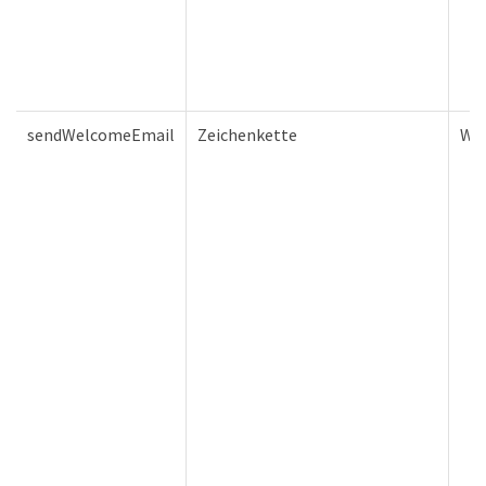
sendWelcomeEmail
Zeichenkette
Wa