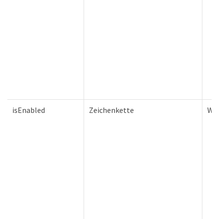
isEnabled
Zeichenkette
Wa