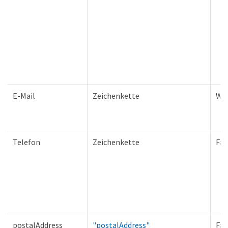
E-Mail
Zeichenkette
Wa
Telefon
Zeichenkette
Fal
postalAddress
"postalAddress"
Fal