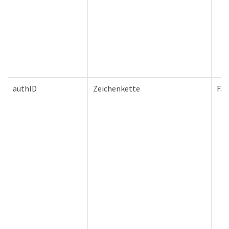
authID
Zeichenkette
Fal