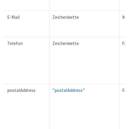
E-Mail
Zeichenkette
Wa
Telefon
Zeichenkette
Fal
postalAddress
"postalAddress"
Fal