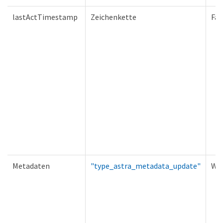
lastActTimestamp
Zeichenkette
Fal
Metadaten
"type_astra_metadata_update"
Wa