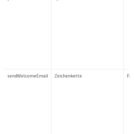
sendWelcomeEmail
Zeichenkette
Fal