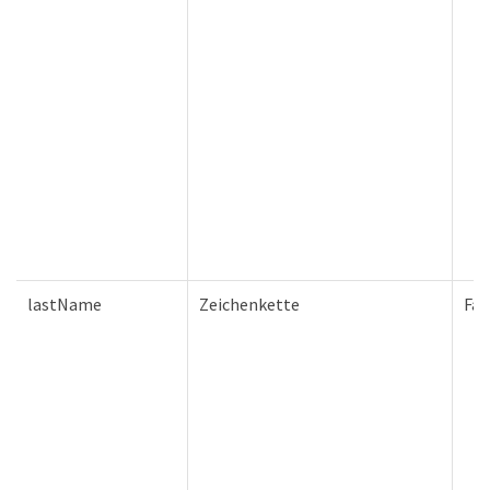
lastName
Zeichenkette
Fal