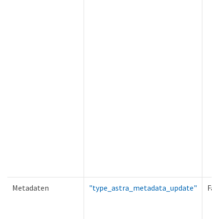
Metadaten
"type_astra_metadata_update"
Fal