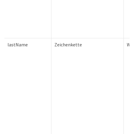
lastName
Zeichenkette
Wa