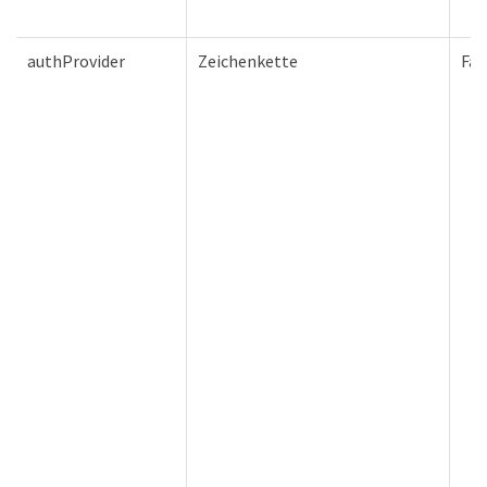
authProvider
Zeichenkette
Fal