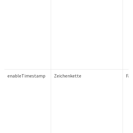
enableTimestamp
Zeichenkette
Fal