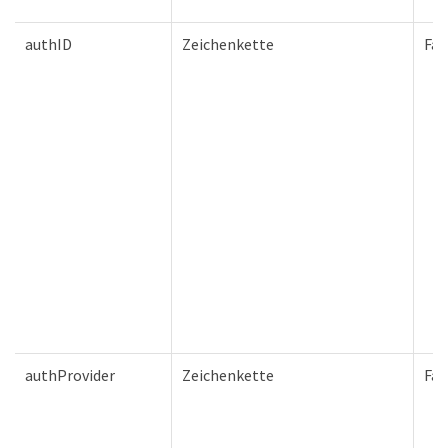
authID
Zeichenkette
Fal
authProvider
Zeichenkette
Fal