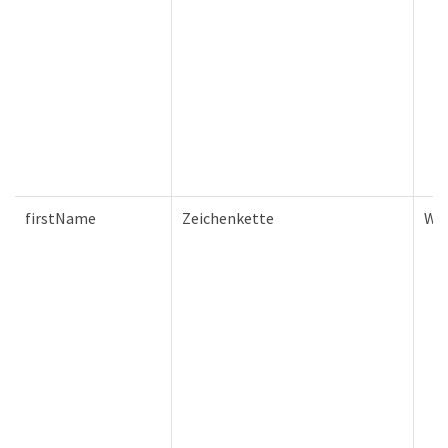
firstName
Zeichenkette
Wa