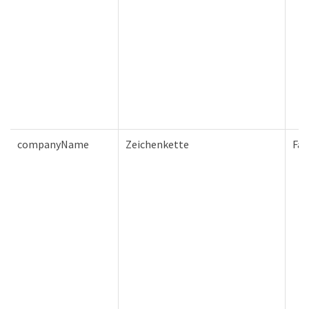
companyName
Zeichenkette
Fal