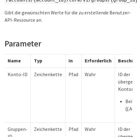
/accounts/{account_id}/core/v1/groups/{group_id
Gibt die gewünschten Werte für die zu erstellende Benutzer-
API-Ressource an.
Parameter
Name
Typ
In
Erforderlich
Beschre
Konto-ID
Zeichenkette
Pfad
Wahr
ID der
übergeo
Kontore
Beisp
{{.Ac
Gruppen-
Zeichenkette
Pfad
Wahr
ID der
ID
übergeo