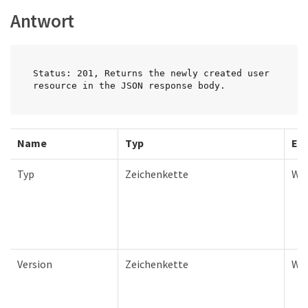
Antwort
Status: 201, Returns the newly created user 
resource in the JSON response body.
Name
Typ
Erf
Typ
Zeichenkette
Wa
Version
Zeichenkette
Wa