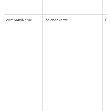
companyName
Zeichenkette
Fal