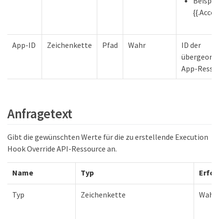
Beispiel
{{.Accou
App-ID
Zeichenkette
Pfad
Wahr
ID der
übergeord
App-Resso
Anfragetext
Gibt die gewünschten Werte für die zu erstellende Execution
Hook Override API-Ressource an.
Name
Typ
Erfor
Typ
Zeichenkette
Wahr