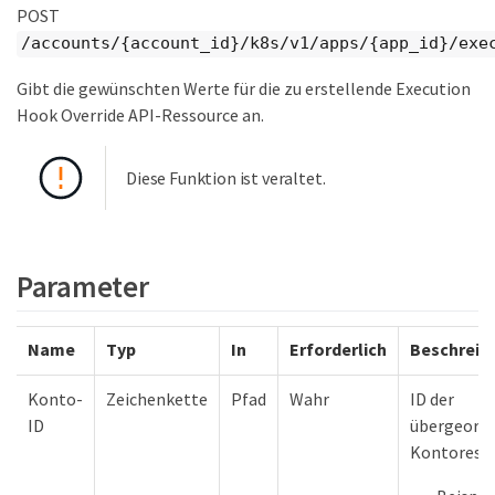
POST
/accounts/{account_id}/k8s/v1/apps/{app_id}/exe
Gibt die gewünschten Werte für die zu erstellende Execution
Hook Override API-Ressource an.
Diese Funktion ist veraltet.
Parameter
Name
Typ
In
Erforderlich
Beschreib
Konto-
Zeichenkette
Pfad
Wahr
ID der
ID
übergeord
Kontoress