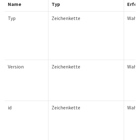
Name
Typ
Erfor
Typ
Zeichenkette
Wahr
Version
Zeichenkette
Wahr
id
Zeichenkette
Wahr