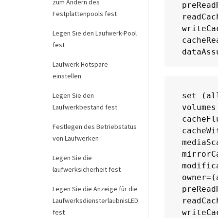
zum Ändern des
preRead
Festplattenpools fest
readCac
writeCa
Legen Sie den Laufwerk-Pool
cacheRe
fest
dataAss
Laufwerk Hotspare
einstellen
Legen Sie den
set (al
Laufwerkbestand fest
volumes
cacheFl
Festlegen des Betriebstatus
cacheWi
von Laufwerken
mediaSc
mirrorC
Legen Sie die
modific
laufwerksicherheit fest
owner=(a
Legen Sie die Anzeige für die
preRead
LaufwerksdiensterlaubnisLED
readCac
fest
writeCa