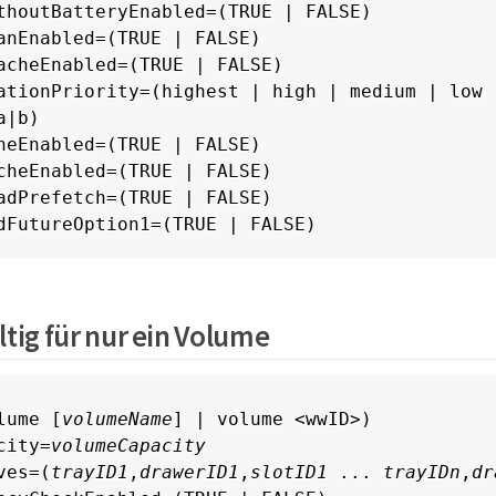
thoutBatteryEnabled=(TRUE | FALSE)

anEnabled=(TRUE | FALSE)

acheEnabled=(TRUE | FALSE)

ationPriority=(highest | high | medium | low |
|b)

heEnabled=(TRUE | FALSE)

cheEnabled=(TRUE | FALSE)

adPrefetch=(TRUE | FALSE)

dFutureOption1=(TRUE | FALSE)
ltig für nur ein Volume
lume [
volumeName
] | volume <wwID>)

city=
volumeCapacity
ves=(
trayID1
,
drawerID1
,
slotID1
 ... 
trayIDn
,
dr