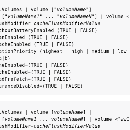
lVolumes | volume ["
volumeName
"] |

 ["
volumeName1
" ... "
volumeNameN
"] | volume <
ushModifier=
cacheFlushModifierValue
thoutBatteryEnabled=(TRUE | FALSE)

anEnabled=(TRUE | FALSE)

acheEnabled=(TRUE | FALSE)

ationPriority=(highest | high | medium | low |
|b)

heEnabled=(TRUE | FALSE)

cheEnabled=(TRUE | FALSE)

adPrefetch=(TRUE | FALSE)

uranceDisabled=(TRUE | FALSE)
lVolumes | volume [
volumeName
] |

 [
volumeName1
 ... 
volumeNameN
] | volume <"wwID
ushModifier=
cacheFlushModifierValue