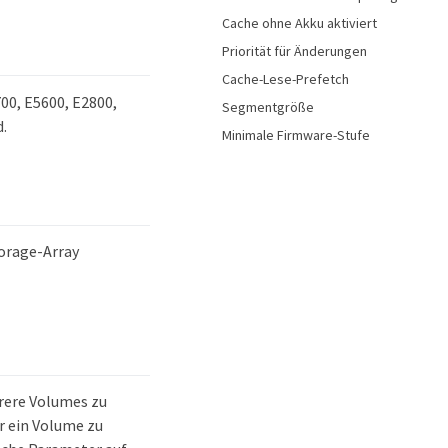
Cache ohne Akku aktiviert
Priorität für Änderungen
Cache-Lese-Prefetch
700, E5600, E2800,
Segmentgröße
d.
Minimale Firmware-Stufe
torage-Array
rere Volumes zu
r ein Volume zu