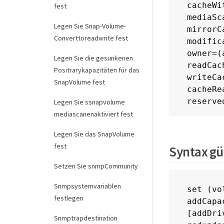
cacheWi
fest
mediaSc
Legen Sie Snap-Volume-
mirrorC
Converttoreadwrite fest
modific
owner=(a
Legen Sie die gesunkenen
readCac
Positrarykapazitäten für das
writeCa
SnapVolume fest
cacheRe
reserve
Legen Sie ssnapvolume
mediascanenaktiviert fest
Legen Sie das SnapVolume
fest
Syntax gü
Setzen Sie snmpCommunity
Snmpsystemvariablen
set (vo
festlegen
addCapa
[addDri
Snmptrapdestination