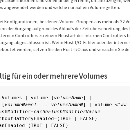
 Syntaxdefinitionen sind voneinander getrennt, um anzuzeigen, we
s angewendet werden und welche nur auf ein Volume gelten.
ei Konfigurationen, bei denen Volume-Gruppen aus mehr als 32 V
ann der Vorgang aufgrund des Ablaufs der Zeitüberschreitung des 
nternen Controllers zu einem Neustart des internen Controllers f
organg abgeschlossen ist. Wenn Host I/O-Fehler oder der interne
ebootet werden, setzen Sie den Host-I/O aus und versuchen Sie de
ltig für ein oder mehrere Volumes
lVolumes | volume [
volumeName
] |

 [
volumeName1
 ... 
volumeNameN
] | volume <"wwID
ushModifier=
cacheFlushModifierValue
thoutBatteryEnabled=(TRUE | FALSE)

anEnabled=(TRUE | FALSE)
