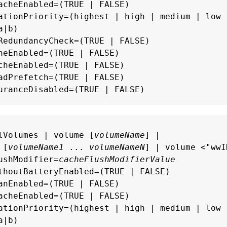
acheEnabled=(TRUE | FALSE)

ationPriority=(highest | high | medium | low |
|b)

RedundancyCheck=(TRUE | FALSE)

heEnabled=(TRUE | FALSE)

cheEnabled=(TRUE | FALSE)

adPrefetch=(TRUE | FALSE)

uranceDisabled=(TRUE | FALSE)
lVolumes | volume [
volumeName
] |

 [
volumeName1
 ... 
volumeNameN
] | volume <"wwID
ushModifier=
cacheFlushModifierValue
thoutBatteryEnabled=(TRUE | FALSE)

anEnabled=(TRUE | FALSE)

acheEnabled=(TRUE | FALSE)

ationPriority=(highest | high | medium | low |
|b)
