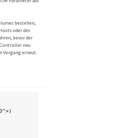
lche Parameter auf
olumes bestehen,
Hosts oder des
ühren, bevor der
 Controller neu
n Vorgang erneut.
">)
