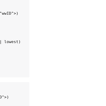
"wwID">)

 lowest)

">)
