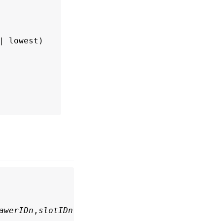
 lowest)

awerIDn
,
slotIDn
)]
