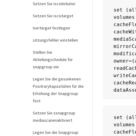
Setzen Sie iscsiInitiator
set (al
Setzen Sie iscsitarget
volumes
cacheFl
Isertarget festlegen
cacheWi
mediaSc
sitzungsfehler einstellen
mirrorC
Stellen Sie
modific
Abteilungschedule für
owner=(a
snapgroup ein
readCac
writeCa
Legen Sie die gesunkenen
cacheRe
Positrarykapazitäten für die
dataAss
Erhöhung der Snapgroup
fest
Setzen Sie ssnapgroup
set (al
mediascanenaktiviert
volumes
cacheFl
Legen Sie die Snapgroup