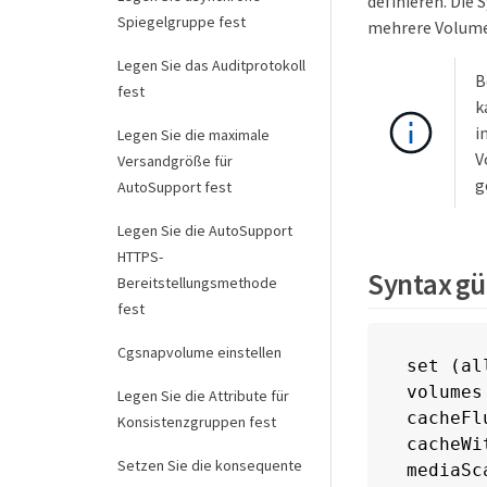
definieren. Die
Spiegelgruppe fest
mehrere Volume
Legen Sie das Auditprotokoll
B
fest
k
i
Legen Sie die maximale
V
Versandgröße für
g
AutoSupport fest
Legen Sie die AutoSupport
HTTPS-
Syntax gü
Bereitstellungsmethode
fest
Cgsnapvolume einstellen
set (al
volumes
Legen Sie die Attribute für
cacheFl
Konsistenzgruppen fest
cacheWi
Setzen Sie die konsequente
mediaSc