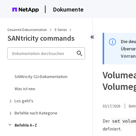
Dokumente
Gesamte Dokumentation
E-Series
SANtricity commands
Die deu
Überse
Vorran
Volumeat
SANtricity CLI-Dokumentation
Volumeg
Was ist neu
Los geht's
03/17/2026
Bei
Befehle nach Kategorie
Der
set volum
Befehle A–Z
definiert.