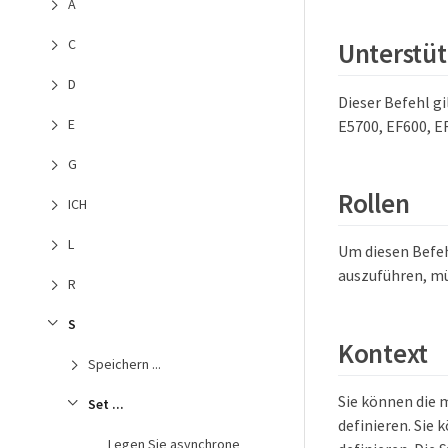
A
C
Unterstüt
D
Dieser Befehl gi
E
E5700, EF600, EF
G
Rollen
ICH
L
Um diesen Befeh
auszuführen, mü
R
S
Kontext
Speichern ...
Sie können die 
Set ...
definieren. Sie
Legen Sie asynchrone