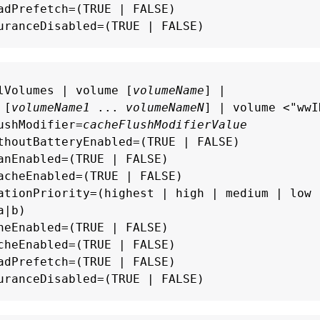
adPrefetch=(TRUE | FALSE)

uranceDisabled=(TRUE | FALSE)
lVolumes | volume [
volumeName
] |

 [
volumeName1
 ... 
volumeNameN
] | volume <"wwID
ushModifier=
cacheFlushModifierValue
thoutBatteryEnabled=(TRUE | FALSE)

anEnabled=(TRUE | FALSE)

acheEnabled=(TRUE | FALSE)

ationPriority=(highest | high | medium | low |
|b)

heEnabled=(TRUE | FALSE)

cheEnabled=(TRUE | FALSE)

adPrefetch=(TRUE | FALSE)

uranceDisabled=(TRUE | FALSE)