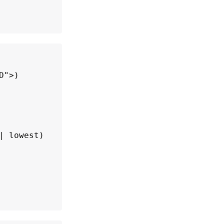
">)

 lowest)
