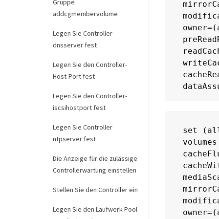
Gruppe
mirrorC
addcgmembervolume
modific
owner=(a
Legen Sie Controller-
preRead
dnsserver fest
readCac
writeCa
Legen Sie den Controller-
cacheRe
Host-Port fest
dataAss
Legen Sie den Controller-
iscsihostport fest
Legen Sie Controller
set (al
ntpserver fest
volumes
cacheFl
Die Anzeige für die zulässige
cacheWi
Controllerwartung einstellen
mediaSc
mirrorC
Stellen Sie den Controller ein
modific
Legen Sie den Laufwerk-Pool
owner=(a