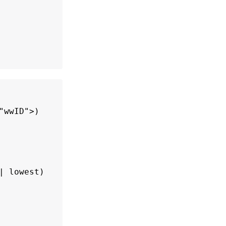
"wwID">)

 lowest)
