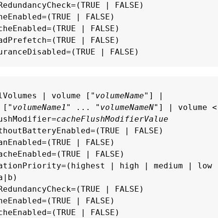
RedundancyCheck=(TRUE | FALSE)

heEnabled=(TRUE | FALSE)

cheEnabled=(TRUE | FALSE)

adPrefetch=(TRUE | FALSE)

uranceDisabled=(TRUE | FALSE)
lVolumes | volume ["
volumeName
"] |

 ["
volumeName1
" ... "
volumeNameN
"] | volume <
ushModifier=
cacheFlushModifierValue
thoutBatteryEnabled=(TRUE | FALSE)

anEnabled=(TRUE | FALSE)

acheEnabled=(TRUE | FALSE)

ationPriority=(highest | high | medium | low |
|b)

RedundancyCheck=(TRUE | FALSE)

heEnabled=(TRUE | FALSE)

cheEnabled=(TRUE | FALSE)
