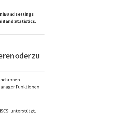
iniBand settings
niBand Statistics
.
eren oder zu
synchronen
 Manager Funktionen
iSCSI unterstützt.