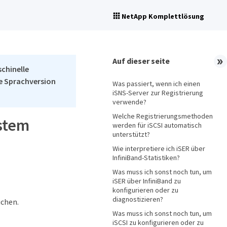
NetApp Komplettlösung
Auf dieser seite
schinelle
he Sprachversion
Was passiert, wenn ich einen
iSNS-Server zur Registrierung
verwende?
Welche Registrierungsmethoden
ystem
werden für iSCSI automatisch
unterstützt?
Wie interpretiere ich iSER über
InfiniBand-Statistiken?
Was muss ich sonst noch tun, um
iSER über InfiniBand zu
konfigurieren oder zu
diagnostizieren?
uchen.
Was muss ich sonst noch tun, um
iSCSI zu konfigurieren oder zu