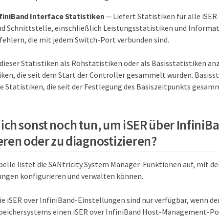
finiBand Interface Statistiken
— Liefert Statistiken für alle iSER
nd Schnittstelle, einschließlich Leistungsstatistiken und Informa
ehlern, die mit jedem Switch-Port verbunden sind.
dieser Statistiken als Rohstatistiken oder als Basisstatistiken a
tiken, die seit dem Start der Controller gesammelt wurden. Basisst
 Statistiken, die seit der Festlegung des Basiszeitpunkts gesam
ich sonst noch tun, um iSER über InfiniB
eren oder zu diagnostizieren?
belle listet die SANtricity System Manager-Funktionen auf, mit de
ungen konfigurieren und verwalten können.
ie iSER over InfiniBand-Einstellungen sind nur verfügbar, wenn de
peichersystems einen iSER over InfiniBand Host-Management-Por