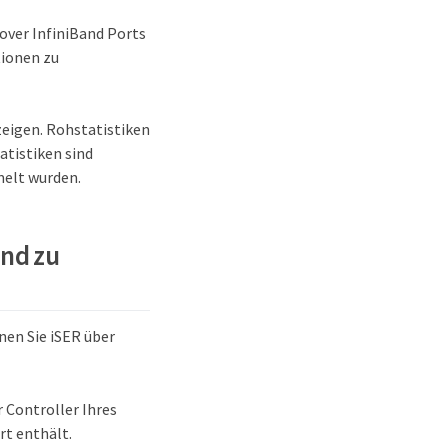
 over InfiniBand Ports
tionen zu
nzeigen. Rohstatistiken
atistiken sind
melt wurden.
and zu
nen Sie iSER über
r Controller Ihres
t enthält.