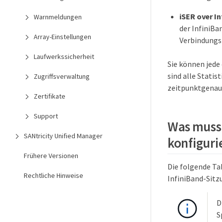
iSER over In
Warnmeldungen
der InfiniBa
Array-Einstellungen
Verbindungsf
Laufwerkssicherheit
Sie können jede 
sind alle Statis
Zugriffsverwaltung
zeitpunktgenaue
Zertifikate
Support
Was muss 
SANtricity Unified Manager
konfiguri
Frühere Versionen
Die folgende Ta
Rechtliche Hinweise
InfiniBand-Sitz
D
S