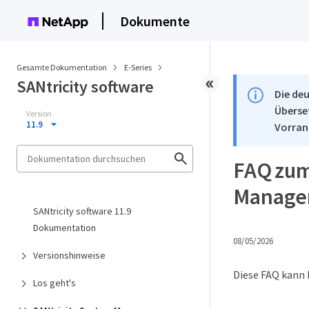
Dokumente
Gesamte Dokumentation
E-Series
SANtricity software
Die deu
Überse
Version
11.9
Vorran
FAQ zum 
Manage
SANtricity software 11.9
Dokumentation
08/05/2026
Versionshinweise
Diese FAQ kann 
Los geht's