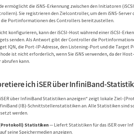
e ermöglicht die iSNS-Erkennung zwischen den Initiatoren (iSCS
rollern). Sie registrieren den Zielcontroller, um dem iSNS-Server 
die Portinformationen des Controllers bereitzustellen.
icht konfigurieren, kann der iSCSI-Host während einer iSCSI-Erk
gets senden. Als Antwort gibt der Controller die Portinformatio
get IQN, die Port-IP-Adresse, den Listening-Port und die Target P
de ist nicht erforderlich, wenn Sie iSNS verwenden, da der Host-I
 abrufen kann.
retiere ich iSER über InfiniBand-Statisti
iSER über InfiniBand Statistiken anzeigen“ zeigt lokale Ziel-(Pro
finiBand (IB)-Schnittstellenstatistiken an. Alle Statistiken sind 
setzt werden.
(Protokoll) Statistiken
— Liefert Statistiken für das iSER over Inf
 auf seine Speichermedien anzeigen.