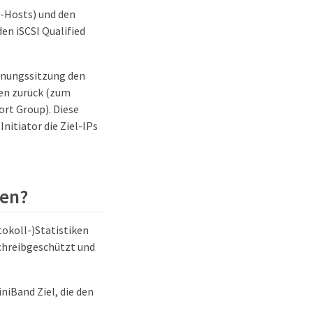
I-Hosts) und den
den iSCSI Qualified
ennungssitzung den
nen zurück (zum
ort Group). Diese
nitiator die Ziel-IPs
ken?
tokoll-)Statistiken
schreibgeschützt und
iniBand Ziel, die den