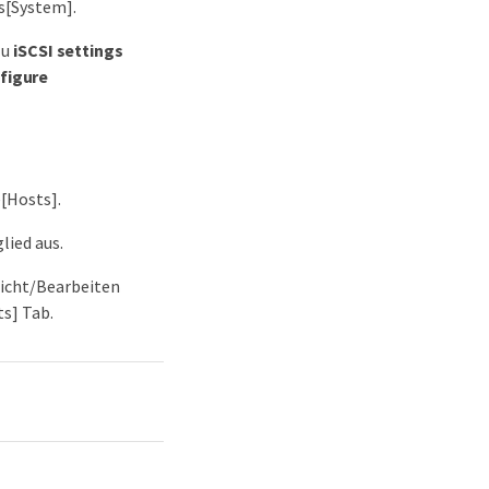
s[System].
zu
iSCSI settings
figure
[Hosts].
lied aus.
sicht/Bearbeiten
s] Tab.