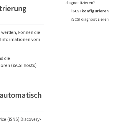
diagnostizieren?
strierung
iSCSI konfigurieren
iSCSI diagnostizieren
 werden, können die
um Informationen vom
d die
oren (iSCSI hosts)
 automatisch
ce (iSNS) Discovery-