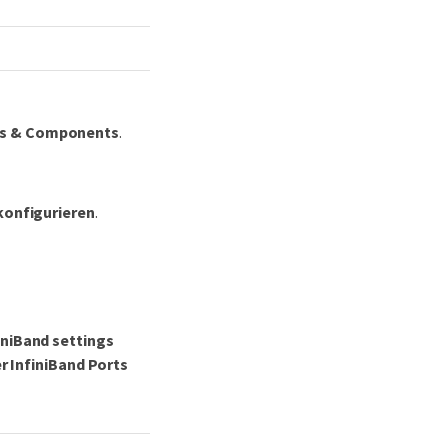
rs & Components
.
konfigurieren
.
iniBand settings
r InfiniBand Ports