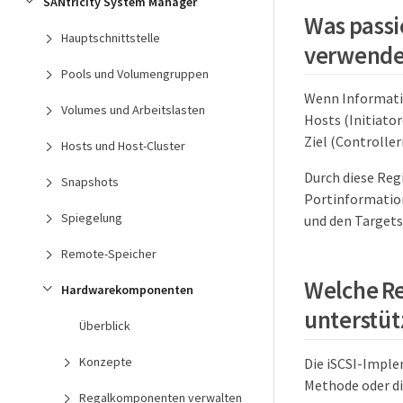
SANtricity System Manager
Was passi
Hauptschnittstelle
verwend
Pools und Volumengruppen
Wenn Informatio
Volumes und Arbeitslasten
Hosts (Initiato
Ziel (Controller
Hosts und Host-Cluster
Durch diese Regi
Snapshots
Portinformation
Spiegelung
und den Targets
Remote-Speicher
Welche Re
Hardwarekomponenten
unterstüt
Überblick
Konzepte
Die iSCSI-Imple
Methode oder di
Regalkomponenten verwalten