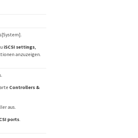
s[System].
zu
iSCSI settings
,
tionen anzuzeigen.
s.
karte
Controllers &
ler aus.
CSI ports
.