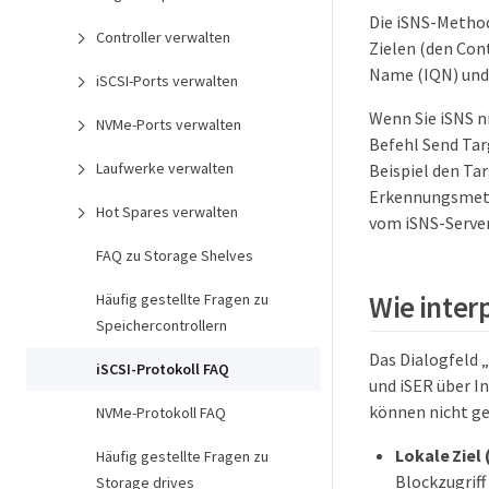
Die iSNS-Method
Controller verwalten
Zielen (den Cont
Name (IQN) und 
iSCSI-Ports verwalten
Wenn Sie iSNS n
NVMe-Ports verwalten
Befehl Send Tar
Laufwerke verwalten
Beispiel den Tar
Erkennungsmetho
Hot Spares verwalten
vom iSNS-Server
FAQ zu Storage Shelves
Wie interp
Häufig gestellte Fragen zu
Speichercontrollern
Das Dialogfeld „
iSCSI-Protokoll FAQ
und iSER über In
können nicht ge
NVMe-Protokoll FAQ
Lokale Ziel 
Häufig gestellte Fragen zu
Blockzugriff
Storage drives