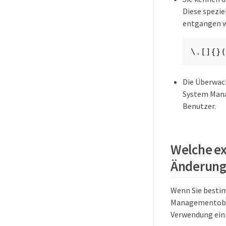
Diese spezi
entgangen w
\.[]{}(
Die Überwach
System Mana
Benutzer.
Welche ex
Änderung 
Wenn Sie bestim
Managementoberf
Verwendung eini