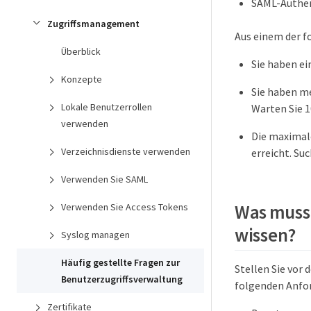
SAML-Authent
Zugriffsmanagement
Aus einem der f
Überblick
Sie haben e
Konzepte
Sie haben m
Lokale Benutzerrollen
Warten Sie 
verwenden
Die maximal
Verzeichnisdienste verwenden
erreicht. Su
Verwenden Sie SAML
Was muss 
Verwenden Sie Access Tokens
wissen?
Syslog managen
Häufig gestellte Fragen zur
Stellen Sie vor 
Benutzerzugriffsverwaltung
folgenden Anfor
Zertifikate