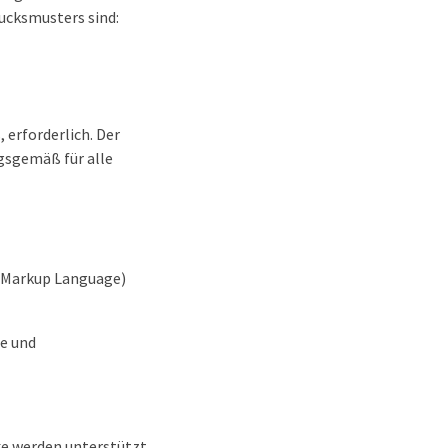
rucksmusters sind:
 erforderlich. Der
gsgemäß für alle
n Markup Language)
te und
ke werden unterstützt.