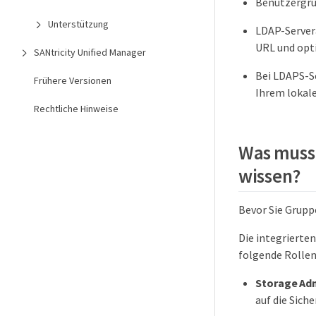
Benutzergrup
Unterstützung
LDAP-Server
URL und opt
SANtricity Unified Manager
Bei LDAPS-Se
Frühere Versionen
Ihrem lokale
Rechtliche Hinweise
Was muss 
wissen?
Bevor Sie Gruppe
Die integrierte
folgende Rollen
Storage Ad
auf die Sich