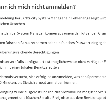
nn ich mich nicht anmelden?
meldung bei SANtricity System Manager ein Fehler angezeigt wird,
ichen Ursachen.
elden bei System Manager können aus einem der folgenden Gründ
inen falschen Benutzernamen oder ein falsches Passwort eingege
n über unzureichende Berechtigungen.
isserver (falls konfiguriert) ist möglicherweise nicht verfügbar. W
ich mit einer lokalen Benutzerrolle an.
ehrmals versucht, sich erfolglos anzumelden, was den Sperrmodus
0 Minuten, bis Sie sich erneut anmelden können.
dingung wurde ausgelöst und Ihr Prüfprotokoll ist möglicherweise
anagement und löschen Sie alte Ereignisse aus dem Revisionsprot