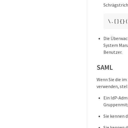
Schrägstric
\.[]{}(
Die Überwach
System Mana
Benutzer.
SAML
Wenn Sie die im
verwenden, stell
Ein IdP-Admi
Gruppenmitg
Sie kennen 
Sie kennen d