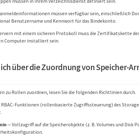
pen müssen in Ihrem Verzeichnisdienst definiert sein.
anmeldeinformationen müssen verfügbar sein, einschließlich D
ional Benutzername und Kennwort für das Bindekonto.
rvern mit einem sicheren Protokoll muss die Zertifikatskette de
n Computer installiert sein.
ich über die Zuordnung von Speicher-Ar
n zu Rollen zuordnen, lesen Sie die folgenden Richtlinien durch.
n RBAC-Funktionen (rollenbasierte Zugriffssteuerung) des Storag
:
min
— Vollzugriff auf die Speicherobjekte (z. B. Volumes und Disk Po
erheitskonfiguration.