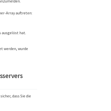
h anzumelden.
r-Array auftreten:
 ausgelöst hat.
et werden, wurde
sservers
icher, dass Sie die