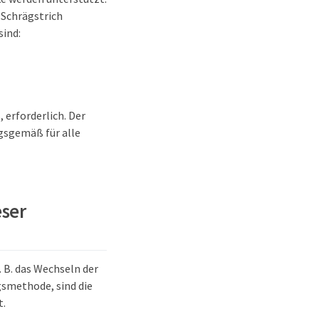
 Schrägstrich
sind:
 erforderlich. Der
gsgemäß für alle
eser
 B. das Wechseln der
smethode, sind die
t.