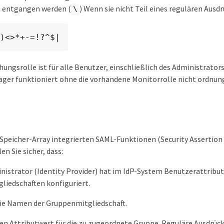
h entgangen werden (
) Wenn sie nicht Teil eines regulären Ausd
\
)<>*+-=!?^$|
ungsrolle ist für alle Benutzer, einschließlich des Administrators,
ger funktioniert ohne die vorhandene Monitorrolle nicht ordnun
 Speicher-Array integrierten SAML-Funktionen (Security Assertio
en Sie sicher, dass:
nistrator (Identity Provider) hat im IdP-System Benutzerattribu
liedschaften konfiguriert.
die Namen der Gruppenmitgliedschaft.
en Attributwert für die zu zugeordnete Gruppe. Reguläre Ausdrüc