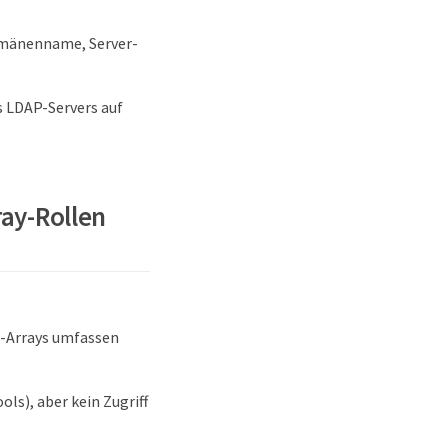
omänenname, Server-
s LDAP-Servers auf
ray-Rollen
e-Arrays umfassen
ols), aber kein Zugriff