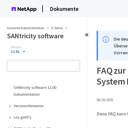
Dokumente
Gesamte Dokumentation
E-Series
SANtricity software
Die deu
Überse
Version
12.0x
Vorran
FAQ zur
System
SANtricity software 12.00
Dokumentation
06/20/2025
Versionshinweise
Diese FAQ kann 
Los geht's