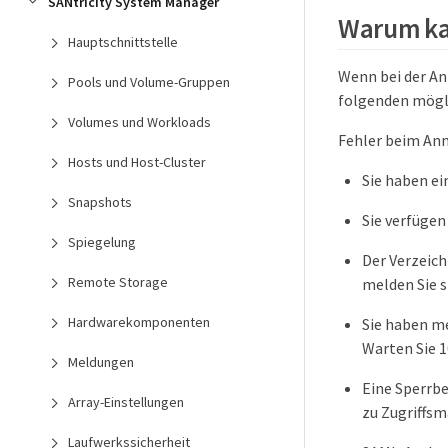
SANtricity System Manager
Warum ka
Hauptschnittstelle
Wenn bei der An
Pools und Volume-Gruppen
folgenden mögl
Volumes und Workloads
Fehler beim Anm
Hosts und Host-Cluster
Sie haben e
Snapshots
Sie verfüge
Spiegelung
Der Verzeichn
Remote Storage
melden Sie s
Hardwarekomponenten
Sie haben m
Warten Sie 1
Meldungen
Eine Sperrbe
Array-Einstellungen
zu Zugriffsm
Laufwerkssicherheit