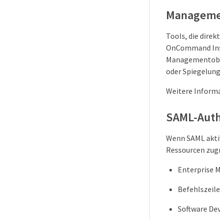
Manageme
Tools, die dire
OnCommand Insig
Managementoberf
oder Spiegelung
Weitere Informa
SAML-Auth
Wenn SAML aktivi
Ressourcen zugr
Enterprise
Befehlszeile
Software Dev