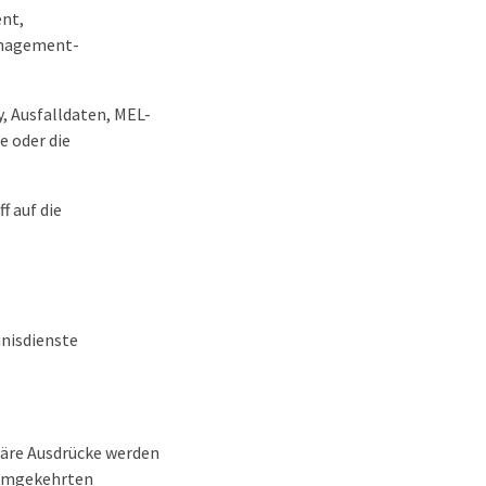
ent,
Management-
, Ausfalldaten, MEL-
e oder die
f auf die
hnisdienste
äre Ausdrücke werden
 umgekehrten