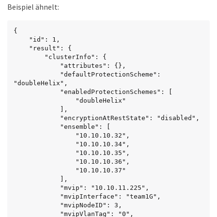
Beispiel ähnelt:
{

    "id": 1,

    "result": {

        "clusterInfo": {

            "attributes": {},

            "defaultProtectionScheme": 
"doubleHelix",

            "enabledProtectionSchemes": [

                "doubleHelix"

            ],

            "encryptionAtRestState": "disabled",

            "ensemble": [

                "10.10.10.32",

                "10.10.10.34",

                "10.10.10.35",

                "10.10.10.36",

                "10.10.10.37"

            ],

            "mvip": "10.10.11.225",

n
            "mvipInterface": "team1G",

            "mvipNodeID": 3,

            "mvipVlanTag": "0",
