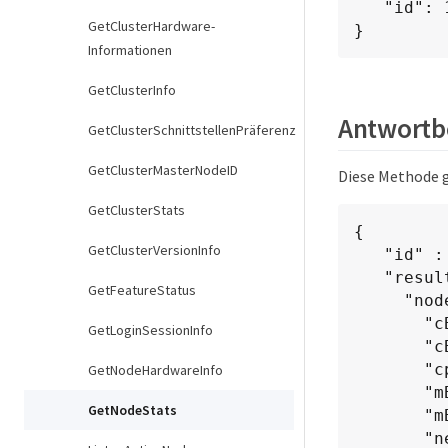
   "id": 1

GetClusterHardware-
}
Informationen
GetClusterInfo
Antwortbe
GetClusterSchnittstellenPräferenz
GetClusterMasterNodeID
Diese Methode g
GetClusterStats
{

GetClusterVersionInfo
   "id" : 1,

   "result" : {

GetFeatureStatus
     "nodeStats" : {

       "cBytesIn" : 9725856460404,

GetLoginSessionInfo
       "cBytesOut" : 16730049266858,

       "cpu" : 98,

GetNodeHardwareInfo
       "mBytesIn" : 50808519,

GetNodeStats
       "mBytesOut" : 52040158,

       "networkUtilizationCluster" : 84,
