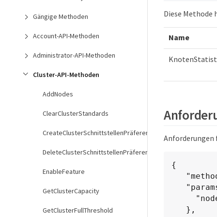
Diese Methode 
Gängige Methoden
Account-API-Methoden
Name
Administrator-API-Methoden
KnotenStatist
Cluster-API-Methoden
AddNodes
Anforderu
ClearClusterStandards
CreateClusterSchnittstellenPräferenz
Anforderungen f
DeleteClusterSchnittstellenPräferenz
{

EnableFeature
   "method": "GetNodeStats",

   "params": {

GetClusterCapacity
     "nodeID": 5

   },

GetClusterFullThreshold