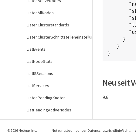
ListenActiveNodes
       "networkUtilizationStorage" : 0,

       "sBytesIn" : 9725856460404,

ListenAllNodes
       "sBytesOut" : 16730049266858,

ListenClusterstandards
       "timestamp" : "2012-05-16T19:14:37.167521Z",

       "usedMemory" : 41195708000

ListenClusterSchnittstelleneinstellungen
     }

   }

ListEvents
}
ListNodeStats
ListISSessions
Neu seit 
ListServices
9.6
ListenPendingKnoten
ListPendingActiveNodes
ModifyClusterFullThreshold
© 2026 NetApp, Inc.
Nutzungsbedingungen
Datenschutzrichtlinie
Richtlini
ModifyClusterSchnittstellenPräferenz