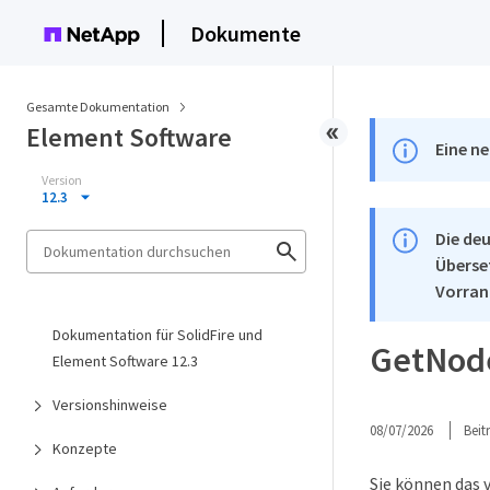
Dokumente
Gesamte Dokumentation
Element Software
Eine ne
Version
12.3
Die deu
Überse
Vorran
Dokumentation für SolidFire und
GetNod
Element Software 12.3
Versionshinweise
08/07/2026
Bei
Konzepte
Sie können das