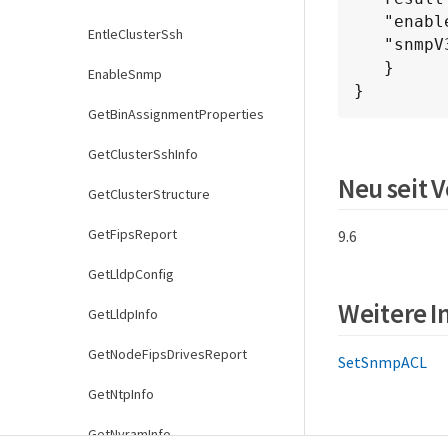
   "enabled": true,

EntleClusterSsh
   "snmpV3Enabled": false

   }

EnableSnmp
}
GetBinAssignmentProperties
GetClusterSshInfo
Neu seit 
GetClusterStructure
GetFipsReport
9.6
GetLldpConfig
Weitere 
GetLldpInfo
GetNodeFipsDrivesReport
SetSnmpACL
GetNtpInfo
GetNvramInfo