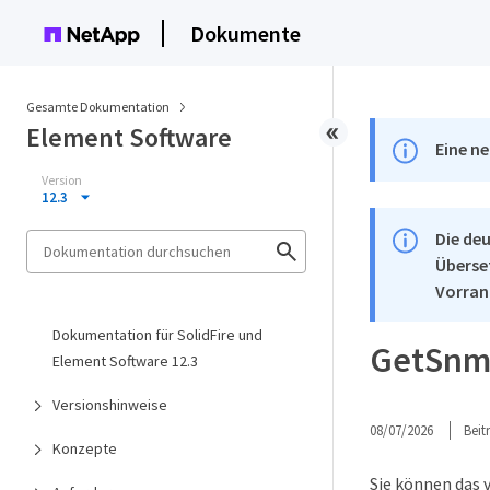
Dokumente
Gesamte Dokumentation
Element Software
Eine ne
Version
12.3
Die deu
Überse
Vorran
Dokumentation für SolidFire und
GetSnm
Element Software 12.3
Versionshinweise
08/07/2026
Bei
Konzepte
Sie können das