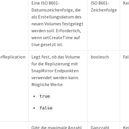
Eine ISO 8601-
ISO 8601-
Ke
Datumszeichenfolge, die
Zeichenfolge
als Erstellungsdatum des
neuen Volumes festgelegt
werden soll. Erforderlich,
wenn setCreateTime auf
true gesetzt ist.
rReplication
Legt fest, ob das Volume
boolesch
Fa
für die Replizierung mit
SnapMirror Endpunkten
verwendet werden kann.
Mögliche Werte:
true
false
Gibt die maximale Anzahl
Ganzzahl
Ke