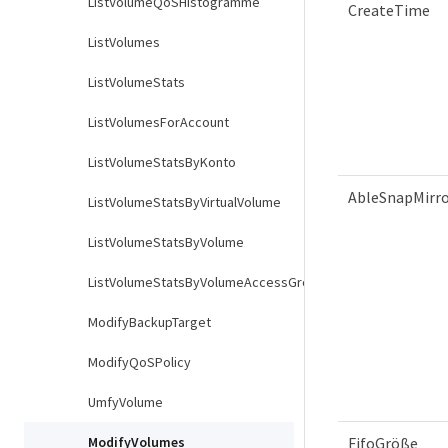
ListVolumeQoSHistogramme
CreateTime
ListVolumes
ListVolumeStats
ListVolumesForAccount
ListVolumeStatsByKonto
AbleSnapMirro
ListVolumeStatsByVirtualVolume
ListVolumeStatsByVolume
ListVolumeStatsByVolumeAccessGroup
ModifyBackupTarget
ModifyQoSPolicy
UmfyVolume
FifoGröße
ModifyVolumes