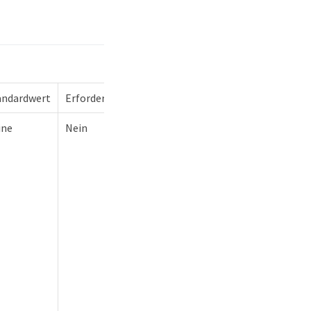
andardwert
Erforderlich
ine
Nein