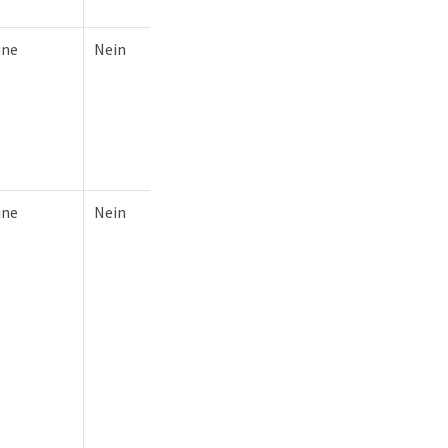
ine
Nein
ine
Nein