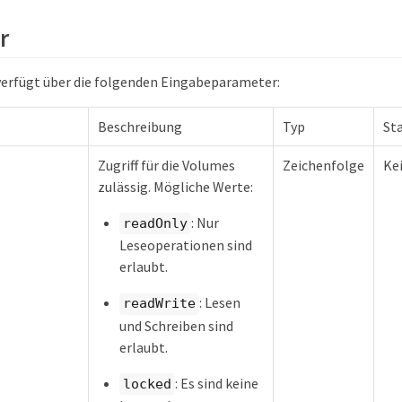
r
erfügt über die folgenden Eingabeparameter:
Beschreibung
Typ
St
Zugriff für die Volumes
Zeichenfolge
Ke
zulässig. Mögliche Werte:
: Nur
readOnly
Leseoperationen sind
erlaubt.
: Lesen
readWrite
und Schreiben sind
erlaubt.
: Es sind keine
locked