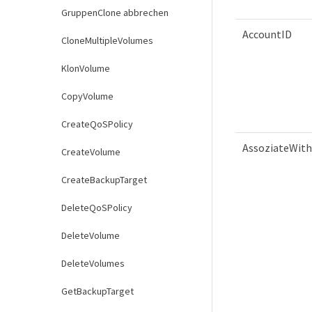
GruppenClone abbrechen
AccountID
CloneMultipleVolumes
KlonVolume
CopyVolume
CreateQoSPolicy
AssoziateWit
CreateVolume
CreateBackupTarget
DeleteQoSPolicy
DeleteVolume
DeleteVolumes
GetBackupTarget