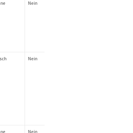
ine
Nein
lsch
Nein
ine
Nein