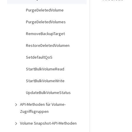
PurgeDeletedVolume
PurgeDeletedVolumes
RemoveBackupTarget
RestoreDeletedVolumen
SetdefaultQoS
StartBulkVolumeRead
StartBulkVolumeWrite
UpdateBulkVolumeStatus
API-Methoden für Volume-
Zugriffsgruppen
Volume Snapshot-API-Methoden