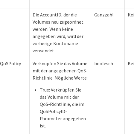
Die AccountID, der die
Ganzzahl
Ke
Volumes neu zugeordnet
werden. Wenn keine
angegeben wird, wird der
vorherige Kontoname
verwendet.
hQoSPolicy
Verknüpfen Sie das Volume
boolesch
Ke
mit der angegebenen QoS-
Richtlinie. Mögliche Werte:
True: Verknüpfen Sie
das Volume mit der
QoS-Richtlinie, die im
QoSPolicyID-
Parameter angegeben
ist.