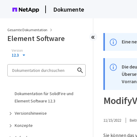
Dokumente
Gesamte Dokumentation
Element Software
Eine ne
Version
12.3
Die deu
Überse
Vorran
Dokumentation für SolidFire und
Modify
Element Software 12.3
Versionshinweise
11/15/2022
Bei
Konzepte
Sie können das