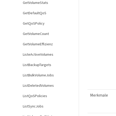
GetVolumeStats
GetDefaultQoS
GetQoSPolicy
GetVolumeCount
GetVolumeEffizienz
ListeActiveVolumes
ListBackupTargets
ListBulkVolumeJobs
ListDeletedVolumes
Merkmale
ListQoSPolicies
ListSyncJobs