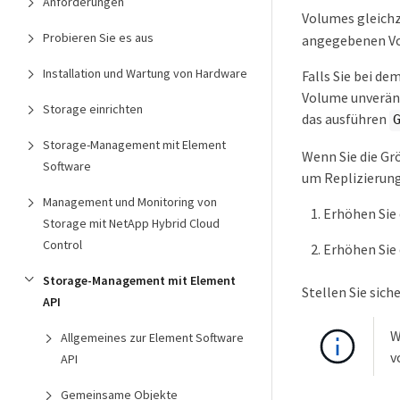
Anforderungen
Volumes gleichz
Probieren Sie es aus
angegebenen Vo
Installation und Wartung von Hardware
Falls Sie bei d
Volume unveränd
Storage einrichten
das ausführen
Storage-Management mit Element
Wenn Sie die Gr
Software
um Replizierung
Management und Monitoring von
Erhöhen Sie 
Storage mit NetApp Hybrid Cloud
Control
Erhöhen Sie 
Storage-Management mit Element
Stellen Sie sich
API
W
Allgemeines zur Element Software
v
API
Gemeinsame Objekte