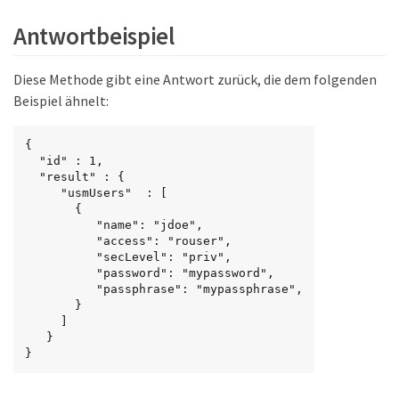
Antwortbeispiel
Diese Methode gibt eine Antwort zurück, die dem folgenden
Beispiel ähnelt:
{

  "id" : 1,

  "result" : {

     "usmUsers"  : [

       {

          "name": "jdoe",

          "access": "rouser",

          "secLevel": "priv",

          "password": "mypassword",

          "passphrase": "mypassphrase",

       }

     ]

   }

}