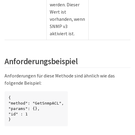
werden. Dieser
Wert ist
vorhanden, wenn
SNMP v3
aktiviert ist.
Anforderungsbeispiel
Anforderungen für diese Methode sind ähnlich wie das
folgende Beispiel:
{

"method": "GetSnmpACL",

"params": {},

"id" : 1

}