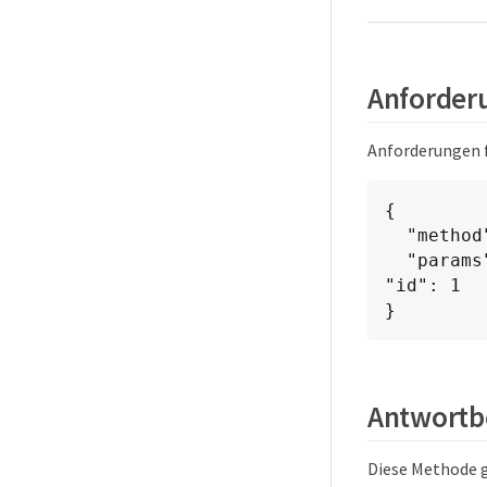
Anforderu
Anforderungen f
{

  "method": "ListKeyServersKmip",

  "params": {},

"id": 1

}
Antwortbe
Diese Methode g