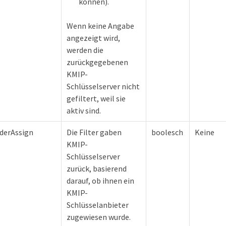
können).
Wenn keine Angabe
angezeigt wird,
werden die
zurückgegebenen
KMIP-
Schlüsselserver nicht
gefiltert, weil sie
aktiv sind.
derAssign
Die Filter gaben
boolesch
Keine
KMIP-
Schlüsselserver
zurück, basierend
darauf, ob ihnen ein
KMIP-
Schlüsselanbieter
zugewiesen wurde.