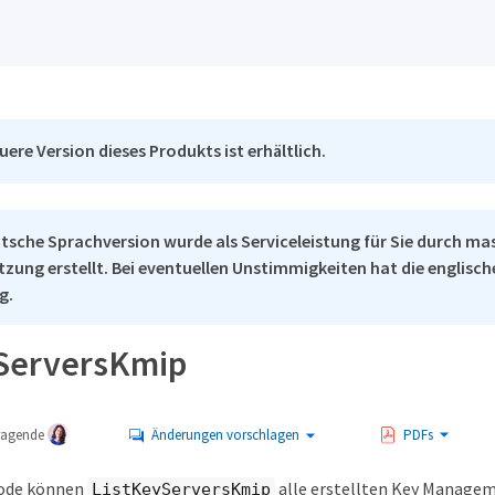
uere Version dieses Produkts ist erhältlich.
tsche Sprachversion wurde als Serviceleistung für Sie durch ma
tzung erstellt. Bei eventuellen Unstimmigkeiten hat die englisc
g.
ServersKmip
tragende
Änderungen vorschlagen
PDFs
hode können
alle erstellten Key Managem
ListKeyServersKmip