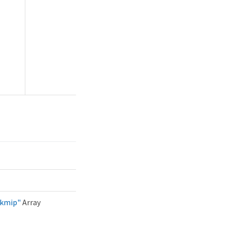
rkmip"
Array