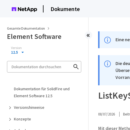
Dokumente
Gesamte Dokumentation
Element Software
Eine ne
Version
12.5
Die deu
Überse
Vorran
Dokumentation für SolidFire und
ListKey
Element Software 12.5
Versionshinweise
08/07/2026
Bei
Konzepte
Mit dieser Met