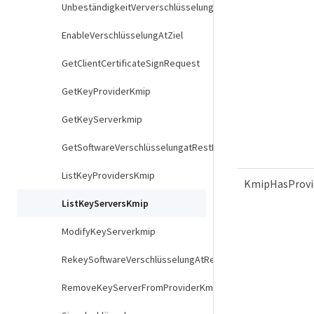
UnbeständigkeitVerverschlüsselungAttest
EnableVerschlüsselungAtZiel
GetClientCertificateSignRequest
GetKeyProviderKmip
GetKeyServerkmip
GetSoftwareVerschlüsselungatRestInfo
ListKeyProvidersKmip
KmipHasProvi
ListKeyServersKmip
ModifyKeyServerkmip
RekeySoftwareVerschlüsselungAtRestMasterKey
RemoveKeyServerFromProviderKmip