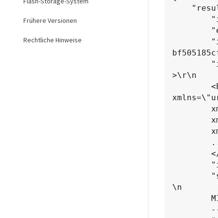
Flash-Storage-System
    "result": {

        "idpConfigInfo": {

Frühere Versionen
        "enabled": true,

Rechtliche Hinweise
        "idpConfigurationID": "f983c602-12f9-4c67-b214-
bf505185cf
        "idpMetadata": "<?xml version=\"1.0\" encoding=\"UTF-8\"?
>\r\n

        <EntityDescriptor 
xmlns=\"u
        xmlns:ds=\"http://www.w3.org/2000/09/xmldsig#\"\r\n

        xmlns:shibmd=\"urn:mace:shibboleth:metadata:1.0\"\r\n

        xmlns:xml=\"http://www.w3.org/XML/1998/namespace\"\r\n

        ...</Organization>\r\n

        </EntityDescriptor>",

        "idpName": "https://privider.name.url.com",

        "serviceProviderCertificate": "-----BEGIN CERTIFICATE-----
\n

        MI...BHi\n

        -----END CERTIFICATE-----\n",
