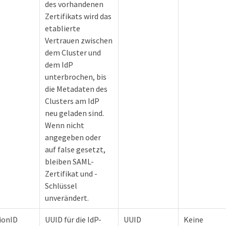
des vorhandenen
Zertifikats wird das
etablierte
Vertrauen zwischen
dem Cluster und
dem IdP
unterbrochen, bis
die Metadaten des
Clusters am IdP
neu geladen sind.
Wenn nicht
angegeben oder
auf false gesetzt,
bleiben SAML-
Zertifikat und -
Schlüssel
unverändert.
ionID
UUID für die IdP-
UUID
Keine