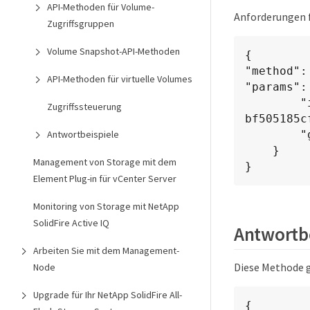
API-Methoden für Volume-
Anforderungen f
Zugriffsgruppen
Volume Snapshot-API-Methoden
{

"method":
API-Methoden für virtuelle Volumes
"params": 
        "idpConfigurationID": "f983c602-12f9-4c67-b214-
Zugriffssteuerung
bf505185cf
Antwortbeispiele
        "generateNewCertificate": true

    }

Management von Storage mit dem
}
Element Plug-in für vCenter Server
Monitoring von Storage mit NetApp
SolidFire Active IQ
Antwortbe
Arbeiten Sie mit dem Management-
Diese Methode g
Node
Upgrade für Ihr NetApp SolidFire All-
{
