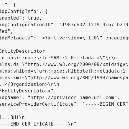
ed",

rn:oasis:names:tc:SAML:2.0:metadata\"\r\n
