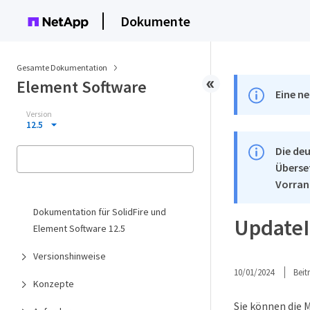
Dokumente
Gesamte Dokumentation
Element Software
Eine ne
Version
12.5
Die deu
Überse
Vorran
Dokumentation für SolidFire und
UpdateI
Element Software 12.5
Versionshinweise
10/01/2024
Bei
Konzepte
Sie können die