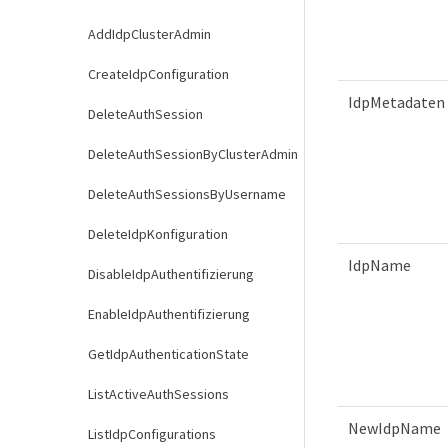
AddIdpClusterAdmin
CreateIdpConfiguration
IdpMetadaten
DeleteAuthSession
DeleteAuthSessionByClusterAdmin
DeleteAuthSessionsByUsername
DeleteIdpKonfiguration
IdpName
DisableIdpAuthentifizierung
EnableIdpAuthentifizierung
GetIdpAuthenticationState
ListActiveAuthSessions
NewIdpName
ListIdpConfigurations