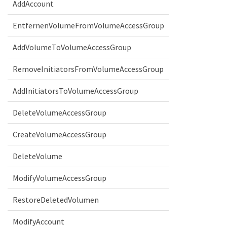
AddAccount
EntfernenVolumeFromVolumeAccessGroup
AddVolumeToVolumeAccessGroup
RemoveInitiatorsFromVolumeAccessGroup
AddInitiatorsToVolumeAccessGroup
DeleteVolumeAccessGroup
CreateVolumeAccessGroup
DeleteVolume
ModifyVolumeAccessGroup
RestoreDeletedVolumen
ModifyAccount