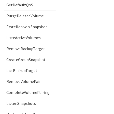
GetDefaultQoS
PurgeDeletedVolume
Erstellen von Snapshot
ListeActiveVolumes
RemoveBackupTarget
CreateGroupSnapshot
ListBackupTarget
RemoveVolumePair
CompleteVolumePairing
ListenSnapshots