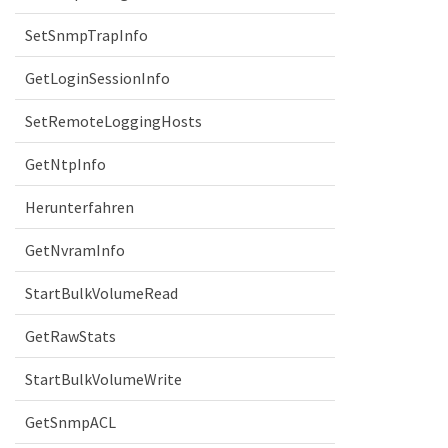
SetSnmpTrapInfo
GetLoginSessionInfo
SetRemoteLoggingHosts
GetNtpInfo
Herunterfahren
GetNvramInfo
StartBulkVolumeRead
GetRawStats
StartBulkVolumeWrite
GetSnmpACL