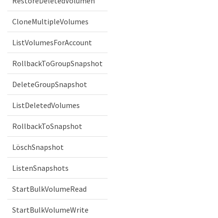
RestoreDeletedVolumen
CloneMultipleVolumes
ListVolumesForAccount
RollbackToGroupSnapshot
DeleteGroupSnapshot
ListDeletedVolumes
RollbackToSnapshot
LöschSnapshot
ListenSnapshots
StartBulkVolumeRead
StartBulkVolumeWrite