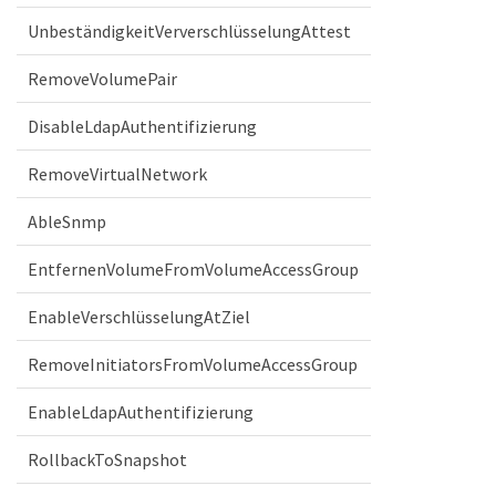
UnbeständigkeitVerverschlüsselungAttest
RemoveVolumePair
DisableLdapAuthentifizierung
RemoveVirtualNetwork
AbleSnmp
EntfernenVolumeFromVolumeAccessGroup
EnableVerschlüsselungAtZiel
RemoveInitiatorsFromVolumeAccessGroup
EnableLdapAuthentifizierung
RollbackToSnapshot