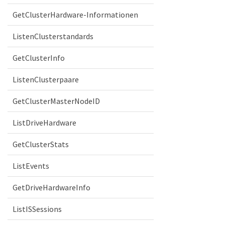
GetClusterHardware-Informationen
ListenClusterstandards
GetClusterInfo
ListenClusterpaare
GetClusterMasterNodeID
ListDriveHardware
GetClusterStats
ListEvents
GetDriveHardwareInfo
ListISSessions