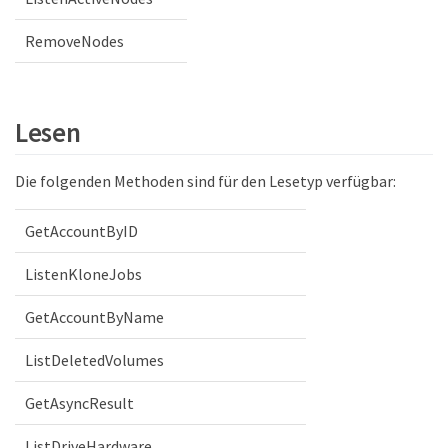
RemoveNodes
Lesen
Die folgenden Methoden sind für den Lesetyp verfügbar:
GetAccountByID
ListenKloneJobs
GetAccountByName
ListDeletedVolumes
GetAsyncResult
ListDriveHardware