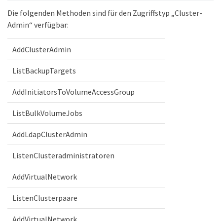
Die folgenden Methoden sind für den Zugriffstyp „Cluster-
Admin“ verfügbar:
AddClusterAdmin
ListBackupTargets
AddInitiatorsToVolumeAccessGroup
ListBulkVolumeJobs
AddLdapClusterAdmin
ListenClusteradministratoren
AddVirtualNetwork
ListenClusterpaare
AddVirtualNetwork