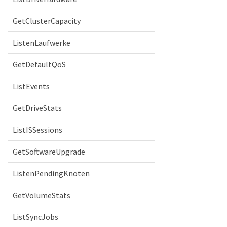
GetClusterCapacity
ListenLaufwerke
GetDefaultQoS
ListEvents
GetDriveStats
ListISSessions
GetSoftwareUpgrade
ListenPendingKnoten
GetVolumeStats
ListSyncJobs