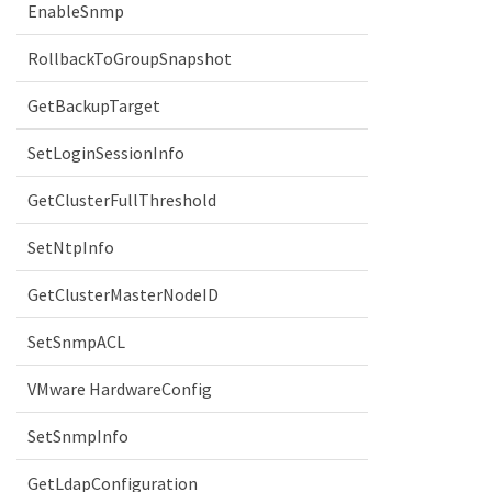
EnableSnmp
RollbackToGroupSnapshot
GetBackupTarget
SetLoginSessionInfo
GetClusterFullThreshold
SetNtpInfo
GetClusterMasterNodeID
SetSnmpACL
VMware HardwareConfig
SetSnmpInfo
GetLdapConfiguration