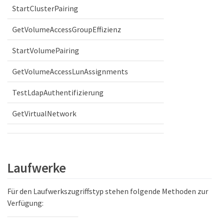
StartClusterPairing
GetVolumeAccessGroupEffizienz
StartVolumePairing
GetVolumeAccessLunAssignments
TestLdapAuthentifizierung
GetVirtualNetwork
Laufwerke
Für den Laufwerkszugriffstyp stehen folgende Methoden zur
Verfügung: