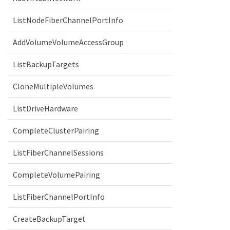
ListNodeFiberChannelPortInfo
AddVolumeVolumeAccessGroup
ListBackupTargets
CloneMultipleVolumes
ListDriveHardware
CompleteClusterPairing
ListFiberChannelSessions
CompleteVolumePairing
ListFiberChannelPortInfo
CreateBackupTarget