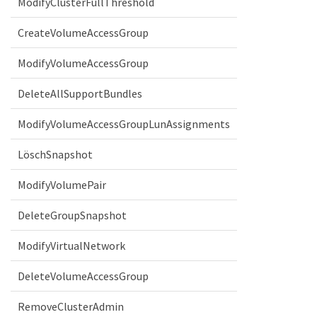
ModifyClusterFullThreshold
CreateVolumeAccessGroup
ModifyVolumeAccessGroup
DeleteAllSupportBundles
ModifyVolumeAccessGroupLunAssignments
LöschSnapshot
ModifyVolumePair
DeleteGroupSnapshot
ModifyVirtualNetwork
DeleteVolumeAccessGroup
RemoveClusterAdmin