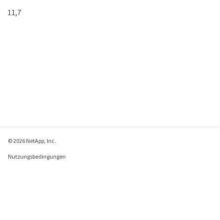
11,7
© 2026 NetApp, Inc.
Nutzungsbedingungen
Datenschutzrichtlinie
Richtlinie zu Cookies
Cookie-Einstellungen