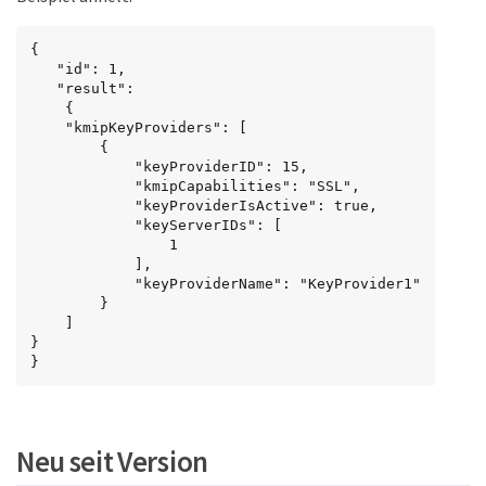
{

   "id": 1,

   "result":

    {

    "kmipKeyProviders": [

        {

            "keyProviderID": 15,

            "kmipCapabilities": "SSL",

            "keyProviderIsActive": true,

            "keyServerIDs": [

                1

            ],

            "keyProviderName": "KeyProvider1"

        }

    ]

}

}
Neu seit Version