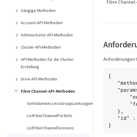
Fibre Channel
Gängige Methoden
Account-API-Methoden
Administrator-API-Methoden
Anforderu
Cluster-API-Methoden
Anforderungen f
API-Methoden für die Cluster-
Erstellung
{

Drive-API-Methoden
   "method": "ListNodeFibreChannelPortInfo",

   "params": {

Fibre Channel-API-Methoden
       "nodeID": 5,

GetVolumeAccessGroupLunAssignments
       "force": true

   },

ListFiberChannelPortInfo
   "id" : 1

}
ListFiberChannelSessions