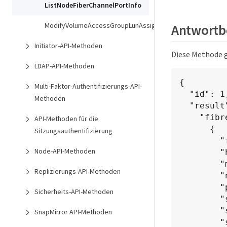
ListNodeFiberChannelPortInfo
ModifyVolumeAccessGroupLunAssignments
Antwortbe
Initiator-API-Methoden
Diese Methode g
LDAP-API-Methoden
{

Multi-Faktor-Authentifizierungs-API-
  "id": 1,

Methoden
  "result": {

    "fibreChannelPorts": [

API-Methoden für die
      {

Sitzungsauthentifizierung
        "firmware": "7.04.00 (d0d5)",

Node-API-Methoden
        "hbaPort": 1,

        "model": "QLE2672",

Replizierungs-API-Methoden
        "nPortID": "0xc7002c",

        "pciSlot": 3,

Sicherheits-API-Methoden
        "serial": "BFE1335E03500",

        "speed": "8 Gbit",

SnapMirror API-Methoden
        "state": "Online",
