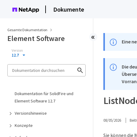
Dokumente
Gesamte Dokumentation
Element Software
Eine ne
Version
12.7
Die deu
Überse
Vorran
Dokumentation für SolidFire und
ListNod
Element Software 12.7
Versionshinweise
08/05/2026
Bei
Konzepte
Sie können die