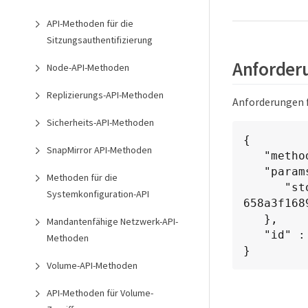
API-Methoden für die
Sitzungsauthentifizierung
Anforderu
Node-API-Methoden
Replizierungs-API-Methoden
Anforderungen f
Sicherheits-API-Methoden
{

SnapMirror API-Methoden
   "method": "ListStorageContainers",

   "params": {

Methoden für die
      "storageContainerIDs": ["efda8307-b916-4424-979e-
Systemkonfiguration-API
658a3f1689
   },

Mandantenfähige Netzwerk-API-
   "id" : 1

Methoden
}
Volume-API-Methoden
API-Methoden für Volume-