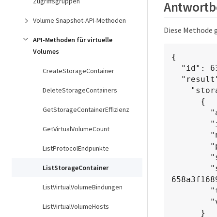
Zugriffsgruppen
Antwortbe
Volume Snapshot-API-Methoden
Diese Methode g
API-Methoden für virtuelle
Volumes
{

  "id": 6395,

CreateStorageContainer
  "result": {

DeleteStorageContainers
    "storageContainers": [

      {

GetStorageContainerEffizienz
        "accountID": 64,

        "initiatorSecret": "EJ:08An1MyNQmL!7",

GetVirtualVolumeCount
        "name": "VvolContainer",

        "protocolEndpointType": "SCSI",

ListProtocolEndpunkte
        "status": "active",

ListStorageContainer
        "storageContainerID": "efda8307-b916-4424-979e-
658a3f1689
ListVirtualVolumeBindungen
        "targetSecret": "g38}zWBK%206jQr~",

        "virtualVolumes": []

ListVirtualVolumeHosts
      }
