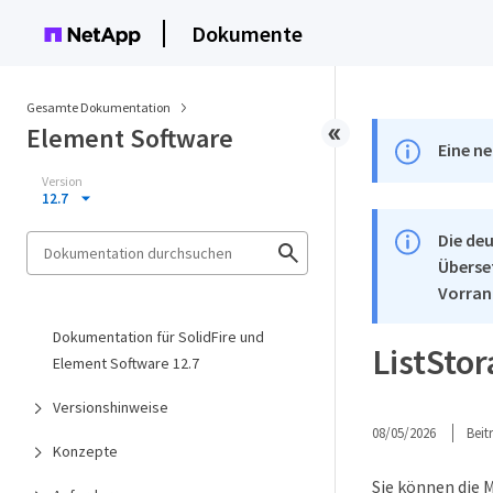
Dokumente
Gesamte Dokumentation
Element Software
Eine ne
Version
12.7
Die deu
Überse
Vorran
Dokumentation für SolidFire und
ListSto
Element Software 12.7
Versionshinweise
08/05/2026
Bei
Konzepte
Sie können die