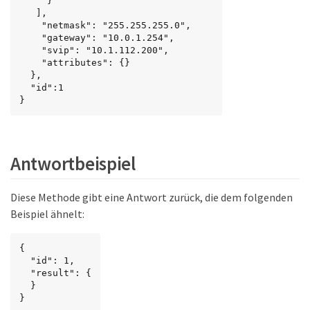
     }

   ],

    "netmask": "255.255.255.0",

    "gateway": "10.0.1.254",

    "svip": "10.1.112.200",

    "attributes": {}

  },

  "id":1

}
Antwortbeispiel
Diese Methode gibt eine Antwort zurück, die dem folgenden
Beispiel ähnelt:
{

  "id": 1,

  "result": {

  }

}