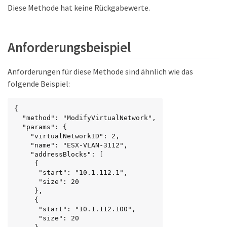
Diese Methode hat keine Rückgabewerte.
Anforderungsbeispiel
Anforderungen für diese Methode sind ähnlich wie das
folgende Beispiel:
{

  "method": "ModifyVirtualNetwork",

  "params": {

    "virtualNetworkID": 2,

    "name": "ESX-VLAN-3112",

    "addressBlocks": [

     {

      "start": "10.1.112.1",

      "size": 20

     },

     {

      "start": "10.1.112.100",

      "size": 20
