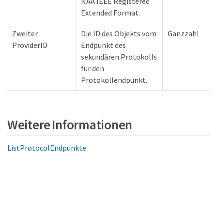
NAA IEEE Registered
Extended Format.
Zweiter
Die ID des Objekts vom
Ganzzahl
ProviderID
Endpunkt des
sekundären Protokolls
für den
Protokollendpunkt.
Weitere Informationen
ListProtocolEndpunkte