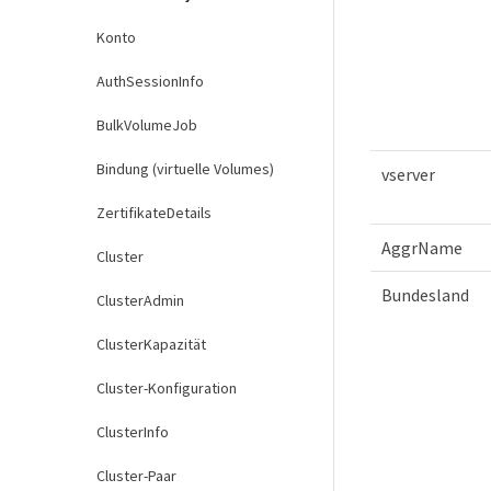
Konto
AuthSessionInfo
BulkVolumeJob
Bindung (virtuelle Volumes)
vserver
ZertifikateDetails
AggrName
Cluster
Bundesland
ClusterAdmin
ClusterKapazität
Cluster-Konfiguration
ClusterInfo
Cluster-Paar