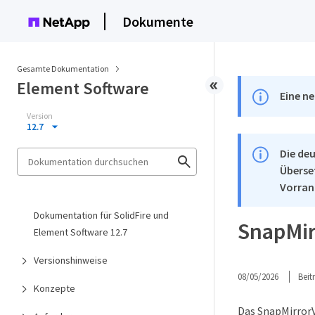
Dokumente
Gesamte Dokumentation
Element Software
Eine ne
Version
12.7
Die deu
Überse
Vorran
Dokumentation für SolidFire und
SnapMir
Element Software 12.7
Versionshinweise
08/05/2026
Bei
Konzepte
Das SnapMirror