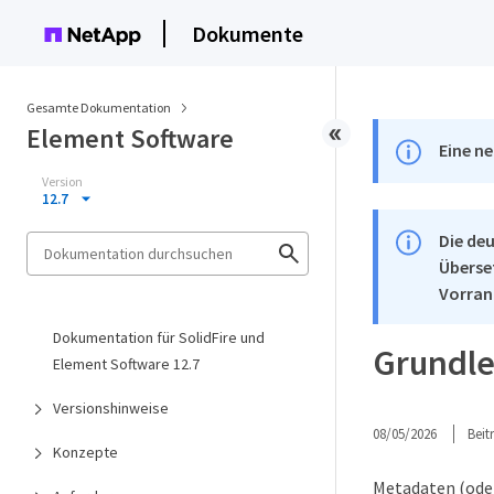
Dokumente
Gesamte Dokumentation
Element Software
Eine ne
Version
12.7
Die deu
Überse
Vorran
Dokumentation für SolidFire und
Grundle
Element Software 12.7
Versionshinweise
08/05/2026
Bei
Konzepte
Metadaten (oder