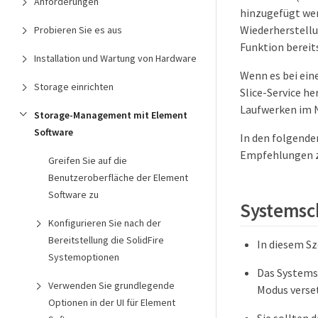
Anforderungen
hinzugefügt wer
Wiederherstell
Probieren Sie es aus
Funktion bereits
Installation und Wartung von Hardware
Wenn es bei ein
Storage einrichten
Slice-Service h
Laufwerken im N
Storage-Management mit Element
Software
In den folgende
Empfehlungen z
Greifen Sie auf die
Benutzeroberfläche der Element
Software zu
Systemsch
Konfigurieren Sie nach der
Bereitstellung die SolidFire
In diesem Sz
Systemoptionen
Das Systemsc
Verwenden Sie grundlegende
Modus verse
Optionen in der UI für Element