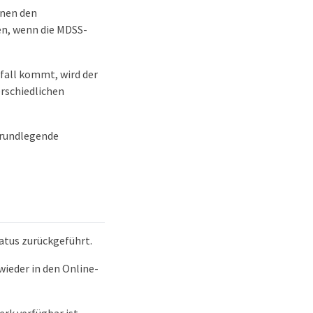
nnen den
n, wenn die MDSS-
fall kommt, wird der
rschiedlichen
grundlegende
tatus zurückgeführt.
wieder in den Online-