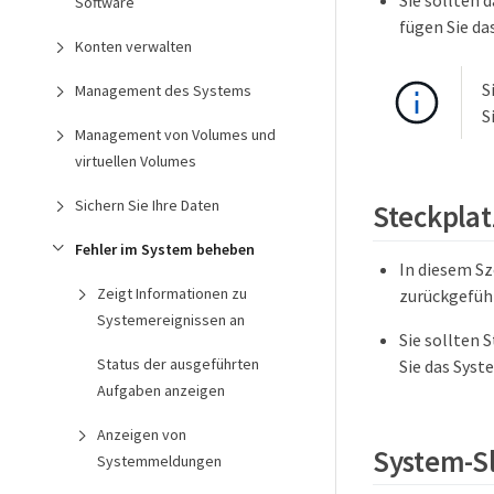
Sie sollten 
Software
fügen Sie da
Konten verwalten
S
Management des Systems
S
Management von Volumes und
virtuellen Volumes
Sichern Sie Ihre Daten
Steckplatz
Fehler im System beheben
In diesem Sz
Zeigt Informationen zu
zurückgefüh
Systemereignissen an
Sie sollten 
Status der ausgeführten
Sie das Syst
Aufgaben anzeigen
Anzeigen von
System-Sl
Systemmeldungen