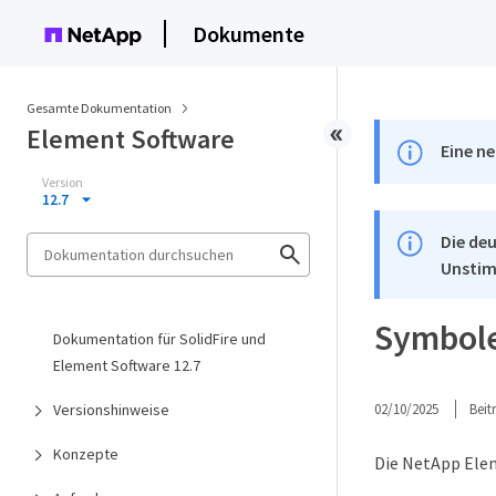
Dokumente
Gesamte Dokumentation
Element Software
Eine ne
Version
12.7
Die deu
Unstim
Symbole
Dokumentation für SolidFire und
Element Software 12.7
Versionshinweise
02/10/2025
Bei
Konzepte
Die NetApp Elem