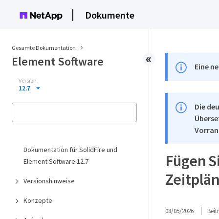
Dokumente
Gesamte Dokumentation
Element Software
Eine ne
Version
12.7
Die deu
Überse
Vorran
Dokumentation für SolidFire und
Fügen S
Element Software 12.7
Zeitplä
Versionshinweise
Konzepte
08/05/2026
Bei