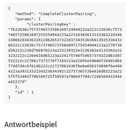
{

   "method": "CompleteClusterPairing",

   "params": {

        "clusterPairingKey" : 
"7b22636c7573746572506169724944223a312c22636c7573
7465725061697255554944223a2231636561313336322d346
338662d343631612d626537322d3734353636613935336432
66222c22636c7573746572556e697175654944223a2278736
d36222c226d766970223a223139322e3136382e3133392e31
3232222c226e616d65223a224175746f54657374322d63307
552222c2270617373776f7264223a22695e59686f20492d64
774d7d4c67614b222c22727063436f6e6e656374696f6e494
4223a3931333134323634392c22757365726e616d65223a22
5f5f53465f706169725f50597a796647704c7246564432444
a42227d"

   },

   "id" : 1

}
Antwortbeispiel