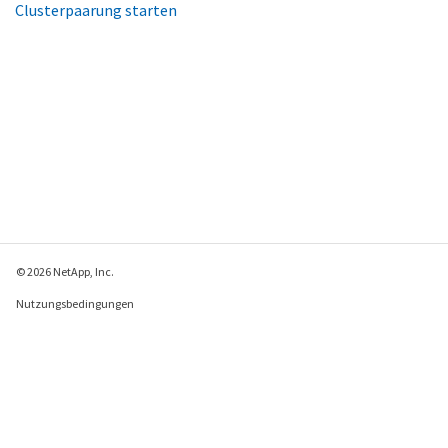
Clusterpaarung starten
© 2026 NetApp, Inc.
Nutzungsbedingungen
Datenschutzrichtlinie
Richtlinie zu Cookies
Cookie-Einstellungen
Feedback zu dieser Seite senden