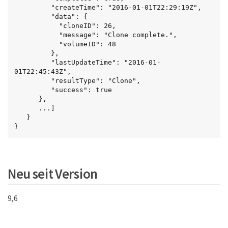
         "createTime": "2016-01-01T22:29:19Z",

         "data": {

           "cloneID": 26,

           "message": "Clone complete.",

           "volumeID": 48

         },

         "lastUpdateTime": "2016-01-
01T22:45:43Z",

         "resultType": "Clone",

         "success": true

      },

      ...]

   }

}
Neu seit Version
9,6