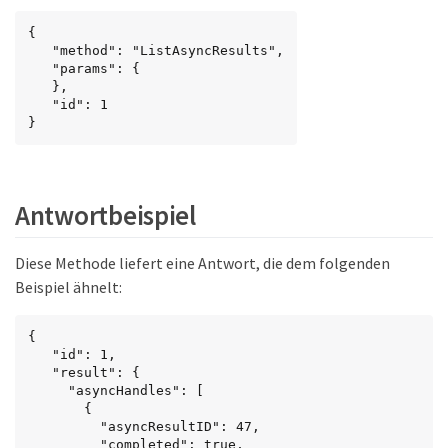
{

   "method": "ListAsyncResults",

   "params": {

   },

   "id": 1

}
Antwortbeispiel
Diese Methode liefert eine Antwort, die dem folgenden
Beispiel ähnelt:
{

   "id": 1,

   "result": {

     "asyncHandles": [

       {

         "asyncResultID": 47,

         "completed": true,
