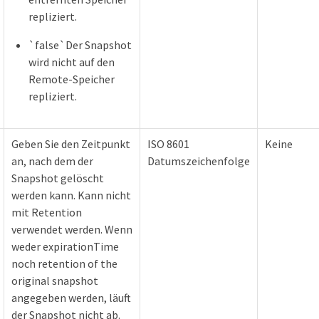
repliziert.
`false`Der Snapshot
wird nicht auf den
Remote-Speicher
repliziert.
Geben Sie den Zeitpunkt
ISO 8601
Keine
an, nach dem der
Datumszeichenfolge
Snapshot gelöscht
werden kann. Kann nicht
mit Retention
verwendet werden. Wenn
weder expirationTime
noch retention of the
original snapshot
angegeben werden, läuft
der Snapshot nicht ab.