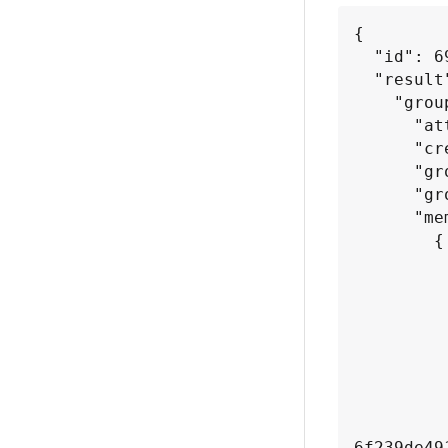
{

  "id": 695,

  "result": {

    "groupSnapshot": {

      "attributes": {},

      "createTime": "2016-04-06T17:31:41Z",

      "groupSnapshotID": 3,

      "groupSnapshotUUID": "8b2e101d-c5ab-4a72-9671-6f239de49171",

      "members": [

        {

          "attributes": {}
          "checksum": "0x0"
          "createTime": "2016-04-06T17:31:41Z
          "enableRemoteReplication": tru
          "expirationReason": "None
          "expirationTime": "2016-04-08T22:46:25
          "groupID": 3
          "groupSnapshotUUID": "8b2e101d-c5ab-4a72-9
6f239de491