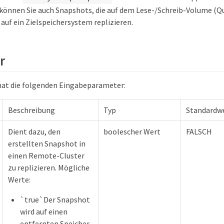
können Sie auch Snapshots, die auf dem Lese-/Schreib-Volume (Qu
auf ein Zielspeichersystem replizieren.
r
hat die folgenden Eingabeparameter:
Beschreibung
Typ
Standardw
Dient dazu, den
boolescher Wert
FALSCH
erstellten Snapshot in
einen Remote-Cluster
zu replizieren. Mögliche
Werte:
`true`Der Snapshot
wird auf einen
entfernten Speicher