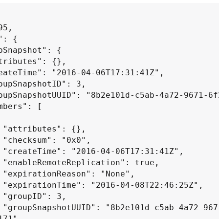
,

,

",

e,

",

Z",

,

671-
71",
