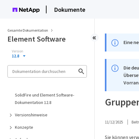
Dokumente
Gesamte Dokumentation
Element Software
Eine ne
Version
12.8
Die deu
Überse
Vorran
SolidFire und Element Software-
Gruppen
Dokumentation 12.8
Versionshinweise
11/12/2025
Bei
Konzepte
Sie können ver