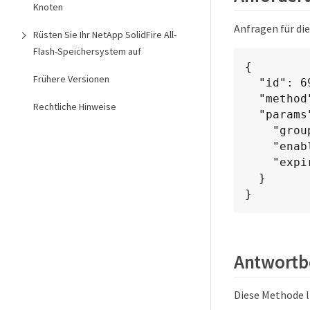
Knoten
Anfragen für di
Rüsten Sie Ihr NetApp SolidFire All-
Flash-Speichersystem auf
{

Frühere Versionen
  "id": 695,

  "method": "ModifyGroupSnapshot",

Rechtliche Hinweise
  "params": {

    "groupSnapshotID": 3,

    "enableRemoteReplication": true,

    "expirationTime": "2016-04-08T22:46:25Z"

  }

}
Antwortbe
Diese Methode l