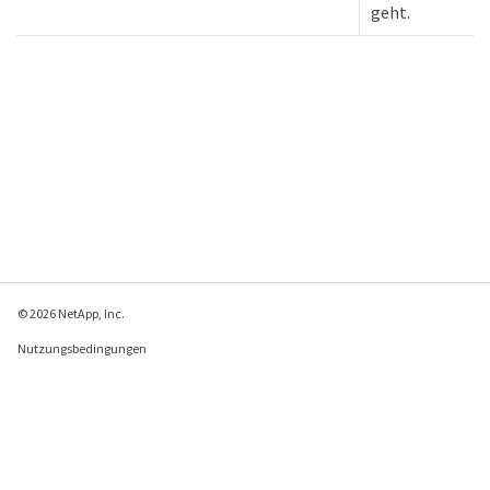
geht.
© 2026 NetApp, Inc.
Nutzungsbedingungen
Datenschutzrichtlinie
Richtlinie zu Cookies
Cookie-Einstellungen