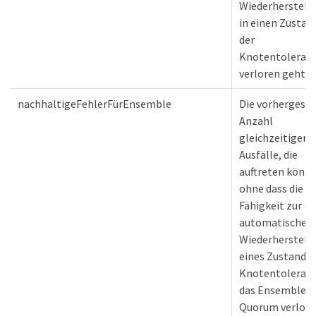
Wiederherstell
in einen Zustan
der
Knotentoleran
verloren geht.
nachhaltigeFehlerFürEnsemble
Die vorhergesa
Anzahl
gleichzeitiger
Ausfälle, die
auftreten könne
ohne dass die
Fähigkeit zur
automatischen
Wiederherstell
eines Zustands 
Knotentoleranz
das Ensemble-
Quorum verlor