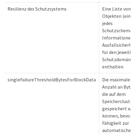
Resilienz des Schutzsystems
Eine Liste von
Objekten (eines
jedes
Schutzschema),
Informationen 
Ausfallsicherhe
für den jeweilig
Schutzdomäne
enthalten.
singleFailureThresholdBytesForBlockData
Die maximale
Anzahl an Bytes
die auf dem
Speichercluster
gespeichert we
können, bevor d
Fähigkeit zur
automatischen