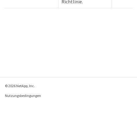
Richtlinie.
© 2026 NetApp, Inc.
Nutzungsbedingungen
Datenschutzrichtlinie
Richtlinie zu Cookies
Cookie-Einstellungen