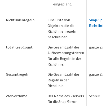
eingeplant.
Richtlinienregeln
Eine Liste von
Snap-Spie
Objekten, die die
Richtlinie
Richtlinienregeln
beschreiben.
totalKeepCount
Die Gesamtzahl der
ganze Zah
Aufbewahrungsfristen
für alle Regeln in der
Richtlinie.
Gesamtregeln
Die Gesamtzahl der
ganze Zah
Regeln in der
Richtlinie.
vserverName
Der Name des Vservers
Schnur
für die SnapMirror