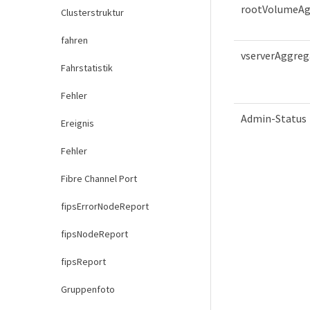
rootVolumeAg
Clusterstruktur
fahren
vserverAggreg
Fahrstatistik
Fehler
Admin-Status
Ereignis
Fehler
Fibre Channel Port
fipsErrorNodeReport
fipsNodeReport
fipsReport
Gruppenfoto