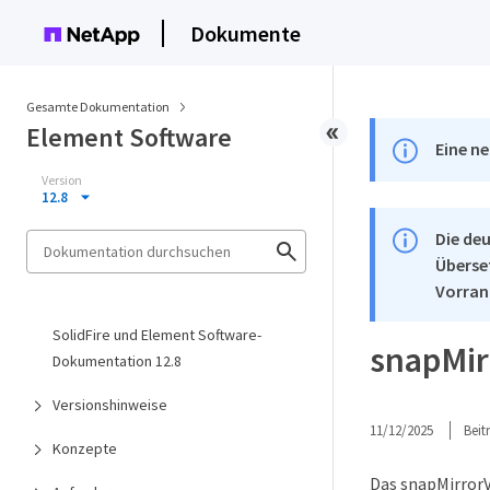
Dokumente
Gesamte Dokumentation
Element Software
Eine ne
Version
12.8
Die deu
Überse
Vorran
SolidFire und Element Software-
snapMir
Dokumentation 12.8
Versionshinweise
11/12/2025
Bei
Konzepte
Das snapMirrorV