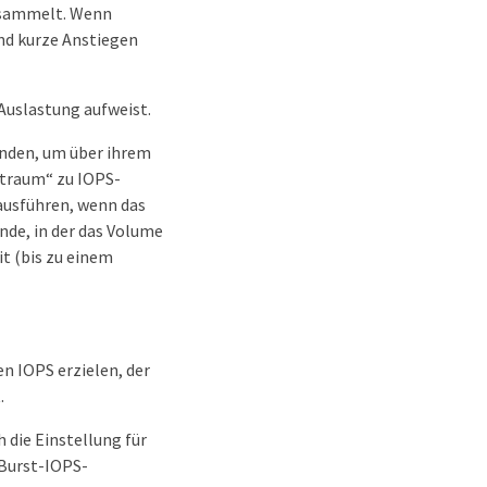
esammelt. Wenn
nd kurze Anstiegen
Auslastung aufweist.
enden, um über ihrem
itraum“ zu IOPS-
 ausführen, wenn das
nde, in der das Volume
t (bis zu einem
n IOPS erzielen, der
.
 die Einstellung für
 Burst-IOPS-