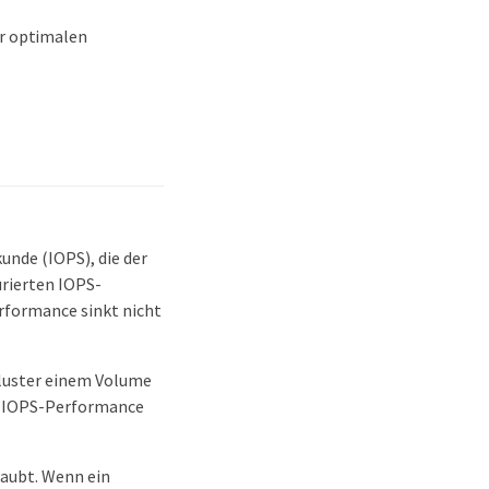
ur optimalen
unde (IOPS), die der
urierten IOPS-
rformance sinkt nicht
Cluster einem Volume
se IOPS-Performance
laubt. Wenn ein