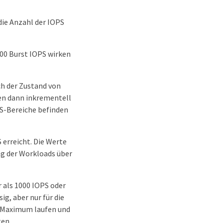
die Anzahl der IOPS
00 Burst IOPS wirken
ch der Zustand von
en dann inkrementell
oS-Bereiche befinden
 erreicht. Die Werte
ng der Workloads über
 als 1000 IOPS oder
ig, aber nur für die
S-Maximum laufen und
ten.