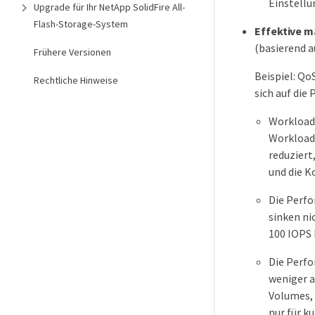
Einstellu
Upgrade für Ihr NetApp SolidFire All-
Flash-Storage-System
Effektive m
(basierend a
Frühere Versionen
Beispiel: Qo
Rechtliche Hinweise
sich auf die
Workloads
Workload
reduziert
und die K
Die Perfo
sinken ni
100 IOPS 
Die Perfo
weniger a
Volumes,
nur für k