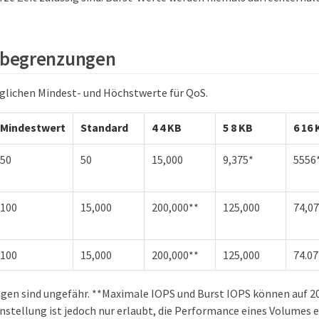
begrenzungen
öglichen Mindest- und Höchstwerte für QoS.
Mindestwert
Standard
4 4 KB
5 8 KB
6 16 
50
50
15,000
9,375*
5556
100
15,000
200,000**
125,000
74,0
100
15,000
200,000**
125,000
74.07
gen sind ungefähr. **Maximale IOPS und Burst IOPS können auf 2
nstellung ist jedoch nur erlaubt, die Performance eines Volumes ef