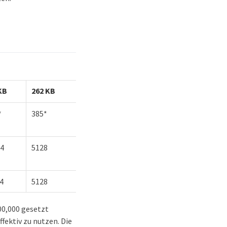
KB
262 KB
*
385*
74
5128
4
5128
00,000 gesetzt
fektiv zu nutzen. Die