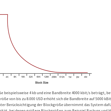
 beispielsweise 4 kb und eine Bandbreite 4000 kbit/s beträgt, be
größe von bis zu 8.000 USD erhöht sich die Bandbreite auf 5000 kBi
Unter Berücksichtigung der Blockgröße übernimmt das System dafü
orität, bei denen größere Blockgrößen zum Beispiel Backups und H