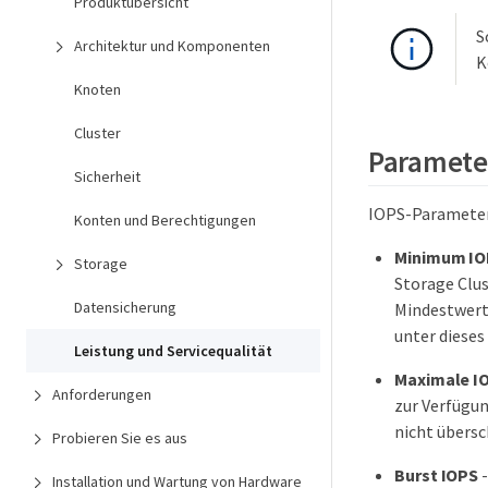
Produktübersicht
S
Architektur und Komponenten
K
Knoten
Cluster
Parameter
Sicherheit
IOPS-Parameter
Konten und Berechtigungen
Minimum IO
Storage
Storage Clus
Datensicherung
Mindestwerte
unter dieses
Leistung und Servicequalität
Maximale I
Anforderungen
zur Verfügun
nicht übersc
Probieren Sie es aus
Burst IOPS
-
Installation und Wartung von Hardware