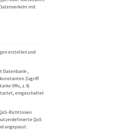
 Datenverkehr mit
ngen erstellen und
it Datenbank-,
 konstanten Zugriff
arke VMs, z. B.
startet, eingeschaltet
QoS-Richtlinien
nutzerdefinierte QoS
nd angepasst.