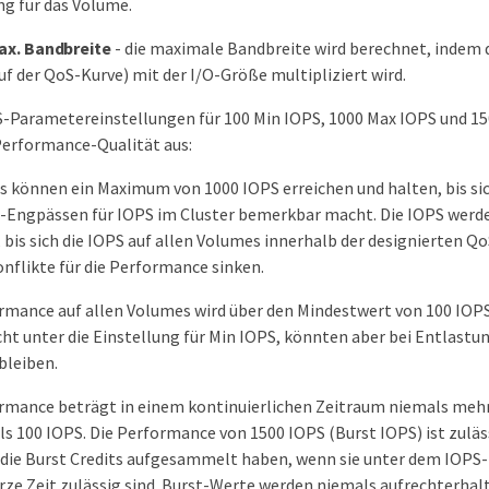
ng für das Volume.
ax. Bandbreite
- die maximale Bandbreite wird berechnet, indem 
uf der QoS-Kurve) mit der I/O-Größe multipliziert wird.
S-Parametereinstellungen für 100 Min IOPS, 1000 Max IOPS und 15
 Performance-Qualität aus:
 können ein Maximum von 1000 IOPS erreichen und halten, bis si
-Engpässen für IOPS im Cluster bemerkbar macht. Die IOPS werd
, bis sich die IOPS auf allen Volumes innerhalb der designierten Q
onflikte für die Performance sinken.
rmance auf allen Volumes wird über den Mindestwert von 100 IOPS
cht unter die Einstellung für Min IOPS, könnten aber bei Entlastu
bleiben.
rmance beträgt in einem kontinuierlichen Zeitraum niemals mehr
ls 100 IOPS. Die Performance von 1500 IOPS (Burst IOPS) ist zuläss
 die Burst Credits aufgesammelt haben, wenn sie unter dem IOP
urze Zeit zulässig sind. Burst-Werte werden niemals aufrechterhal