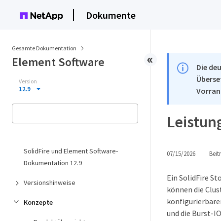
Dokumente
Gesamte Dokumentation
Element Software
Die deu
Überse
Version
12.9
Vorran
Leistun
SolidFire und Element Software-
07/15/2026
Bei
Dokumentation 12.9
Ein SolidFire St
Versionshinweise
können die Clus
konfigurierbar
Konzepte
und die Burst-I