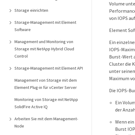
Volume unte
Storage einrichten
Performance
von IOPS au
Storage-Management mit Element
Software
Element Soft
Management und Monitoring von
Ein einzelne
Storage mit NetApp Hybrid Cloud
IOPS-Maximum
Control
Burst-Wert a
Cluster die 
Storage-Management mit Element API
unter seinem
Maximum von
Management von Storage mit dem
Element Plug-in für vCenter Server
Die IOPS-Bur
Monitoring von Storage mit NetApp
Ein Volum
SolidFire Active IQ
der Anzah
Arbeiten Sie mit dem Management-
Wenn ein 
Node
Burst IOP