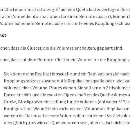
r Clusteradministratorzugriff auf den Quellcluster verfügen (Sie 
rator-Anmeldeinformationen für einen Remotecluster), können S
olume auf einem Remotecluster mithilfe eines Kopplungsschlüss
hst
icher, dass die Cluster, die die Volumes enthalten, gepaart sind.
sicher, dass auf dem Remote-Cluster ein Volume für die Kopplung ve
Sie können eine Replikationsquelle und ein Replikationsziel nac
Kopplungsprozess zuweisen. Als Replikationsquelle oder -ziel ka
Volumes eines Volume-Paares dienen. Sie sollten ein Zielvolume e
Daten enthält und die exakten Eigenschaften des Quellvolumes auf
Größe, Blockgrößeneinstellung für die Volumes (entweder 512e o
Konfiguration. Wenn Sie ein vorhandenes Volume als Replikation
werden die Daten auf diesem Volume überschrieben. Das Zielvol
oder gleich groß wie das Quellvolumen sein, aber es darf nicht kle