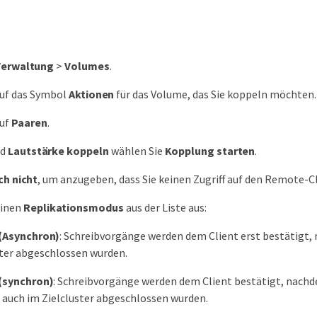
Verwaltung
>
Volumes
.
auf das Symbol
Aktionen
für das Volume, das Sie koppeln möchten.
auf
Paaren
.
ld
Lautstärke koppeln
wählen Sie
Kopplung starten
.
ch nicht
, um anzugeben, dass Sie keinen Zugriff auf den Remote-C
einen
Replikationsmodus
aus der Liste aus:
 (Asynchron)
: Schreibvorgänge werden dem Client erst bestätigt,
ter abgeschlossen wurden.
 (synchron)
: Schreibvorgänge werden dem Client bestätigt, nach
s auch im Zielcluster abgeschlossen wurden.