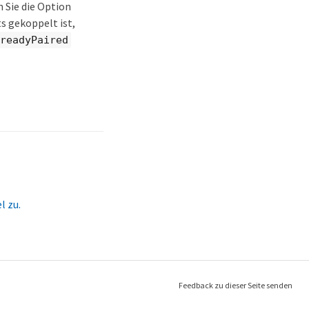
 Sie die Option
s gekoppelt ist,
lreadyPaired
l zu.
Feedback zu dieser Seite senden