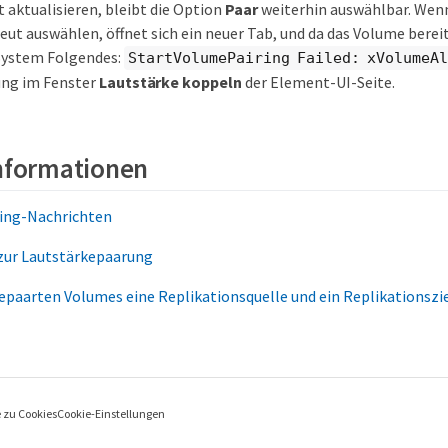
t aktualisieren, bleibt die Option
Paar
weiterhin auswählbar. Wenn
eut auswählen, öffnet sich ein neuer Tab, und da das Volume bereit
System Folgendes:
StartVolumePairing Failed: xVolumeA
ng im Fenster
Lautstärke koppeln
der Element-UI-Seite.
Informationen
ing-Nachrichten
ur Lautstärkepaarung
epaarten Volumes eine Replikationsquelle und ein Replikationszie
e zu Cookies
Cookie-Einstellungen