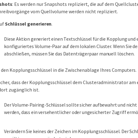
shots
: Es werden nur Snapshots repliziert, die auf dem Quellclust
hreibvorgänge vom Quellvolume werden nicht repliziert.
auf
Schlüssel generieren
.
Diese Aktion generiert einen Textschlüssel für die Kopplung und e
konfiguriertes Volume-Paar auf dem lokalen Cluster. Wenn Sie d
abschließen, müssen Sie das Datenträgerpaar manuell löschen.
 den Kopplungsschlüssel in die Zwischenablage Ihres Computers.
sicher, dass der Kopplungsschlüssel dem Clusteradministrator am
ort zugänglich ist.
Der Volume-Pairing-Schlüssel sollte sicher aufbewahrt und nicht
werden, dass ein versehentlicher oder ungesicherter Zugriff ermö
Verändern Sie keines der Zeichen im Kopplungsschlüssel. Der Schl