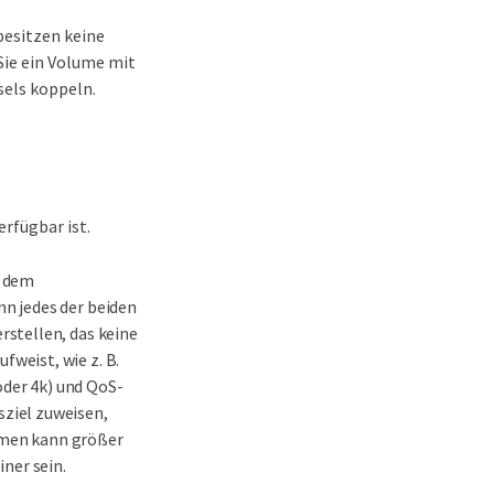
besitzen keine
ie ein Volume mit
els koppeln.
rfügbar ist.
h dem
nn jedes der beiden
rstellen, das keine
weist, wie z. B.
der 4k) und QoS-
sziel zuweisen,
umen kann größer
iner sein.