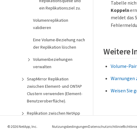
Replikationsquelle und
Tabelle nich
ein Replikationsziel zu.
Koppeln
ern
meldet das 
Volumenreplikation
Fehlermeldu
validieren
Eine Volume-Beziehung nach
der Replikation löschen
Weitere 
Volumenbeziehungen
Volume-Pair
verwalten
Warnungen z
SnapMirror Replikation
zwischen Element- und ONTAP
Weisen Sie g
Clustern verwenden (Element-
Benutzeroberfläche).
Replikation zwischen NetApp
Element Software und ONTAP
© 2026 NetApp, Inc.
Nutzungsbedingungen
Datenschutzrichtlinie
Richtlini
(ONTAP CLI)