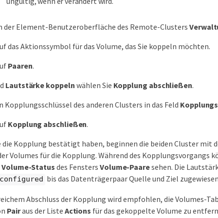
ungültig, wenn er verändert wird.
in der Element-Benutzeroberfläche des Remote-Clusters
Verwalt
auf das Aktionssymbol für das Volume, das Sie koppeln möchten.
auf
Paaren
.
ld
Lautstärke koppeln
wählen Sie
Kopplung abschließen
.
n Kopplungsschlüssel des anderen Clusters in das Feld
Kopplungs
auf
Kopplung abschließen
.
 die Kopplung bestätigt haben, beginnen die beiden Cluster mit 
der Volumes für die Kopplung. Während des Kopplungsvorgangs k
e
Volume-Status
des Fensters
Volume-Paare
sehen. Die Lautstär
bis das Datenträgerpaar Quelle und Ziel zugewiesen 
configured
eichem Abschluss der Kopplung wird empfohlen, die Volumes-Tabe
on
Pair
aus der Liste
Actions
für das gekoppelte Volume zu entfern