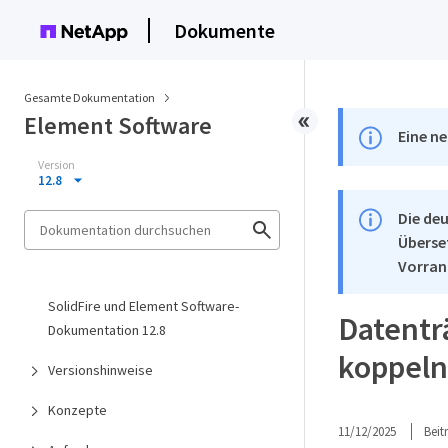
Dokumente
Gesamte Dokumentation
Element Software
Eine ne
Version
12.8
Die deu
Überse
Vorran
SolidFire und Element Software-
Datentr
Dokumentation 12.8
koppeln
Versionshinweise
Konzepte
11/12/2025
Bei