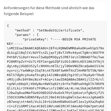
Anforderungen für diese Methode sind ähnlich wie das
folgende Beispiel:
{

    "method" : "SetNodeSSLCertificate",

    "params" : {

        "privateKey": "-----BEGIN RSA PRIVATE 
KEY-----
\nMIIEowIBAAKCAQEA8U+28fnLKQNWEWMR6akeDKuehSpS79o
dLGigI18qlCV/AUY5\nZLjqsTjBvTJVRv44yoCTgNrx36U7FH
P4t6P/Si0aYr4ovxl5wDpEM3Qyy5JPB7Je\nlOB6AD7fmiTwe
P20HRYpZvY+Uz7LYEFCmrgpGZQF3iOSIcBHtLKE5186JVT6j5
dg\n6yjUGQO352ylc9HXHcn6lb/jyl0DmVNUZ0caQwAmIS3Jm
oyx+zj/Ya4WKq+2SqTA\nX7bX0F3wHHfXnZlHnM8fET5N/9A+
K6lS7dg9cyXu4afXcgKy14JiNBvqbBjhgJtE\n76yAy6rTHu0
xM3jjdkcb9Y8miNzxF+ACq+itawIDAQABAoIBAH1jlIZr6/sl
tqVW\nO0qVC/49dyNu+KWVSq92ti9rFe7hBPueh9gklh78hP9
QlitLkir3YK4GFsTFUMux\n7z1NRCxA/4LrmLSkAjW2kRXDfV
l2bwZq0ua9NefGw92O8D2OZvbuOxk7Put2p6se\nfgNzSjf2S
I5DIX3UMe5dDN5FByu52CJ9mI4U16ngbWln2wc4nsxJg0aAEk
zB7wnq\nt+Am5/Vu1LI6rGiG6oHEW0oGSuHl1esIyXXa2hqkU
+1+iF2iGRMTiXac4C8d11NU\nWGIRCXFJAmsAQ+hQm7pmtsKd
Equmj/PIoGXf0BoFVEWaIJIMEgnfuLZp8IelJQXn\nSFJbk2E