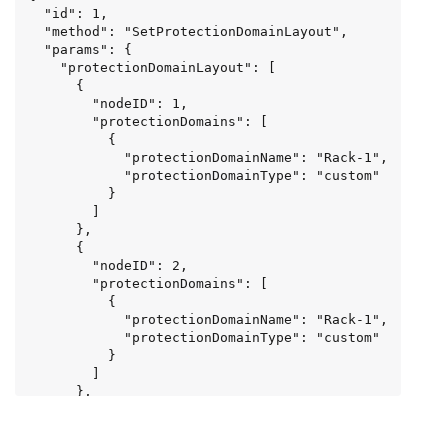
  "id": 1,

  "method": "SetProtectionDomainLayout",

  "params": {

    "protectionDomainLayout": [

      {

        "nodeID": 1,

        "protectionDomains": [

          {

            "protectionDomainName": "Rack-1",

            "protectionDomainType": "custom"

          }

        ]

      },

      {

        "nodeID": 2,

        "protectionDomains": [

          {

            "protectionDomainName": "Rack-1",

            "protectionDomainType": "custom"

          }

        ]

      },

      {

        "nodeID": 3,

        "protectionDomains": [
