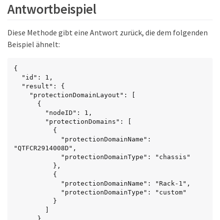
Antwortbeispiel
          {

            "protectionDomainName": "Rack-2",

            "protectionDomainType": "custom"

Diese Methode gibt eine Antwort zurück, die dem folgenden
          }

        ]

Beispiel ähnelt:
      },

      {

{

        "nodeID": 4,

  "id": 1,

        "protectionDomains": [

  "result": {

          {

    "protectionDomainLayout": [

            "protectionDomainName": "Rack-2",

      {

            "protectionDomainType": "custom"

        "nodeID": 1,

          }

        "protectionDomains": [

        ]

          {

      }

            "protectionDomainName": 
    ]

"QTFCR2914008D",

  }

            "protectionDomainType": "chassis"

}
          },

          {

            "protectionDomainName": "Rack-1",

            "protectionDomainType": "custom"

          }

        ]

      },
