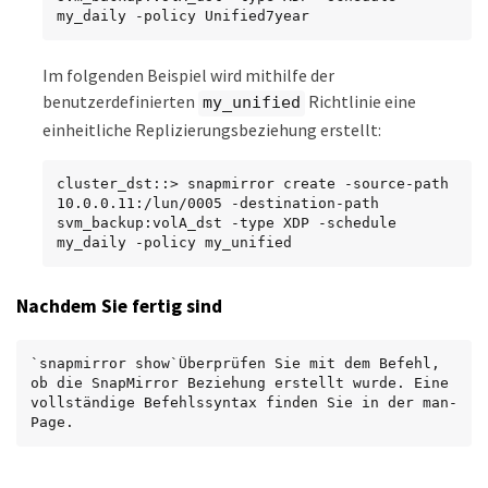
my_daily -policy Unified7year
Im folgenden Beispiel wird mithilfe der
benutzerdefinierten
Richtlinie eine
my_unified
einheitliche Replizierungsbeziehung erstellt:
cluster_dst::> snapmirror create -source-path 
10.0.0.11:/lun/0005 -destination-path 
svm_backup:volA_dst -type XDP -schedule 
my_daily -policy my_unified
Nachdem Sie fertig sind
`snapmirror show`Überprüfen Sie mit dem Befehl, 
ob die SnapMirror Beziehung erstellt wurde. Eine 
vollständige Befehlssyntax finden Sie in der man-
Page.