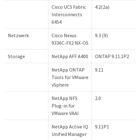
Cisco UCS Fabric
4.2(2a)
Interconnects
6454
Netzwerk
Cisco Nexus
9.3 (9)
9336C-FX2 NX-OS
Storage
NetApp AFF A400
ONTAP 9.11.1P2
NetApp ONTAP
9.11
Tools für VMware
vSphere
NetApp NFS
2.0
Plug-in für
VMware VAAI
NetApp Active IQ
9.11P1
Unified Manager