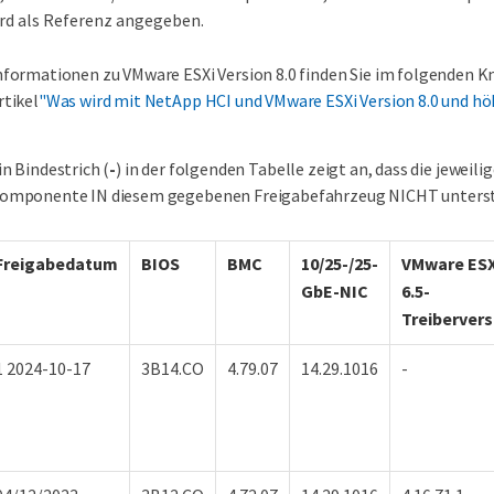
ird als Referenz angegeben.
nformationen zu VMware ESXi Version 8.0 finden Sie im folgenden 
rtikel
"Was wird mit NetApp HCI und VMware ESXi Version 8.0 und hö
in Bindestrich (
-
) in der folgenden Tabelle zeigt an, dass die jeweil
omponente IN diesem gegebenen Freigabefahrzeug NICHT unterst
Freigabedatum
BIOS
BMC
10/25-/25-
VMware ESX
GbE-NIC
6.5-
Treibervers
1 2024-10-17
3B14.CO
4.79.07
14.29.1016
-