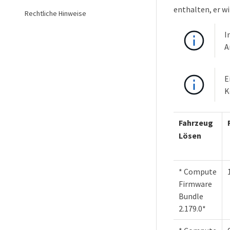
enthalten, er w
Rechtliche Hinweise
I
A
E
K
Fahrzeug
Lösen
* Compute
Firmware
Bundle
2.179.0*