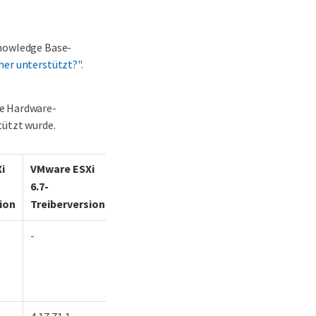
Knowledge Base-
her unterstützt?"
.
ige Hardware-
ützt wurde.
i
VMware ESXi
VMware ESXi
6.7-
7.0-
ion
Treiberversion
Treiberversion
-
4.21.71.1