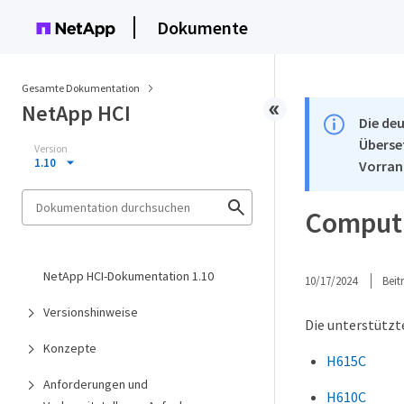
Dokumente
Gesamte Dokumentation
NetApp HCI
Die deu
Überse
Version
1.10
Vorran
Comput
NetApp HCI-Dokumentation 1.10
10/17/2024
Bei
Versionshinweise
Die unterstützt
Konzepte
H615C
Anforderungen und
H610C