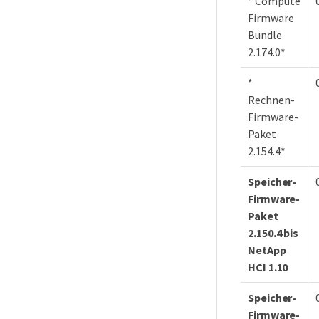
* Compute
Firmware
Bundle
2.174.0*
*
Rechnen-
Firmware-
Paket
2.154.4*
Speicher-
Firmware-
Paket
2.150.4 bis
NetApp
HCI 1.10
Speicher-
Firmware-