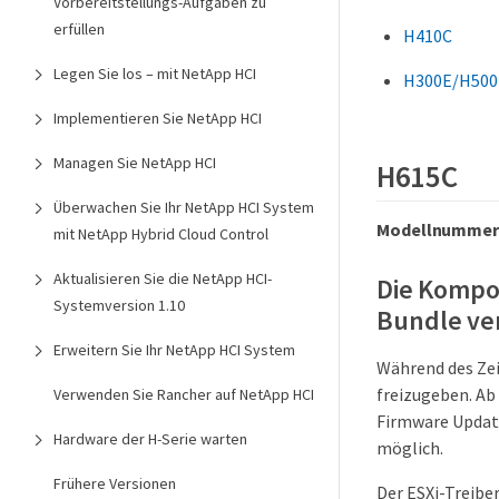
Vorbereitstellungs-Aufgaben zu
erfüllen
H410C
Legen Sie los – mit NetApp HCI
H300E/H500
Implementieren Sie NetApp HCI
Managen Sie NetApp HCI
H615C
Überwachen Sie Ihr NetApp HCI System
Modellnummer (
mit NetApp Hybrid Cloud Control
Aktualisieren Sie die NetApp HCI-
Die Kompo
Systemversion 1.10
Bundle ve
Erweitern Sie Ihr NetApp HCI System
Während des Zei
freizugeben. Ab
Verwenden Sie Rancher auf NetApp HCI
Firmware Updat
Hardware der H-Serie warten
möglich.
Frühere Versionen
Der ESXi-Treibe