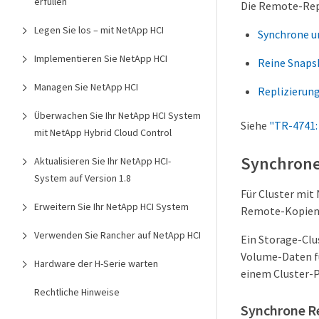
erfüllen
Die Remote-Rep
Legen Sie los – mit NetApp HCI
Synchrone u
Implementieren Sie NetApp HCI
Reine Snaps
Managen Sie NetApp HCI
Replizierun
Überwachen Sie Ihr NetApp HCI System
Siehe
"TR-4741:
mit NetApp Hybrid Cloud Control
Synchrone
Aktualisieren Sie Ihr NetApp HCI-
System auf Version 1.8
Für Cluster mit
Erweitern Sie Ihr NetApp HCI System
Remote-Kopien
Verwenden Sie Rancher auf NetApp HCI
Ein Storage-Clu
Volume-Daten fü
Hardware der H-Serie warten
einem Cluster-P
Rechtliche Hinweise
Synchrone R