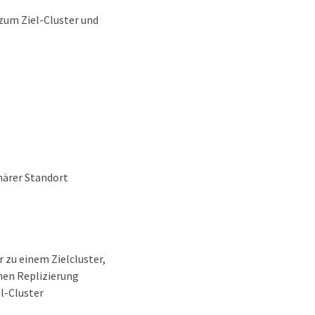
 zum Ziel-Cluster und
märer Standort
 zu einem Zielcluster,
nen Replizierung
l-Cluster