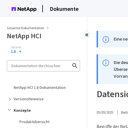
Dokumente
Gesamte Dokumentation
NetApp HCI
Eine ne
Version
1.8
Die deu
Überse
Vorran
NetApp HCI 1.8-Dokumentation
Datensi
Versionshinweise
Konzepte
05/09/2025
Bei
Produktübersicht
Begriffe der Ne