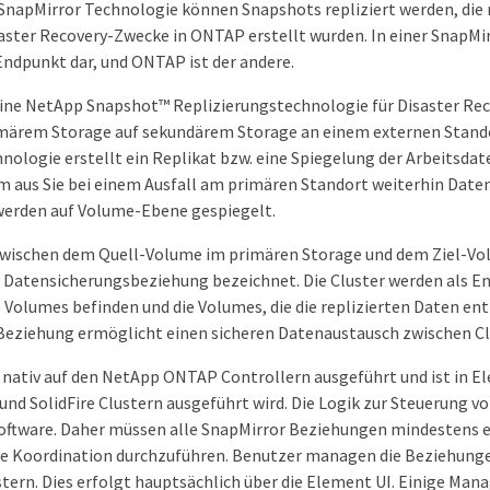
SnapMirror Technologie können Snapshots repliziert werden, di
saster Recovery-Zwecke in ONTAP erstellt wurden. In einer SnapMi
ndpunkt dar, und ONTAP ist der andere.
eine NetApp Snapshot™ Replizierungstechnologie für Disaster Reco
imärem Storage auf sekundärem Storage an einem externen Standor
nologie erstellt ein Replikat bzw. eine Spiegelung der Arbeitsda
m aus Sie bei einem Ausfall am primären Standort weiterhin Daten
werden auf Volume-Ebene gespiegelt.
zwischen dem Quell-Volume im primären Storage und dem Ziel-V
s Datensicherungsbeziehung bezeichnet. Die Cluster werden als E
ie Volumes befinden und die Volumes, die die replizierten Daten e
-Beziehung ermöglicht einen sicheren Datenaustausch zwischen C
 nativ auf den NetApp ONTAP Controllern ausgeführt und ist in El
und SolidFire Clustern ausgeführt wird. Die Logik zur Steuerung v
Software. Daher müssen alle SnapMirror Beziehungen mindestens
die Koordination durchzuführen. Benutzer managen die Beziehun
ern. Dies erfolgt hauptsächlich über die Element UI. Einige M