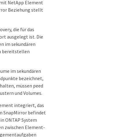
e mit NetApp Element
rror Beziehung stellt
very, die für das
t ausgelegt ist. Die
ten im sekundären
 bereitstellen
olume im sekundären
ndpunkte bezeichnet,
nthalten, müssen peed
lustern und Volumes.
ement integriert, das
on SnapMirror befindet
 ein ONTAP System
gen zwischen Element-
anagementaufgaben