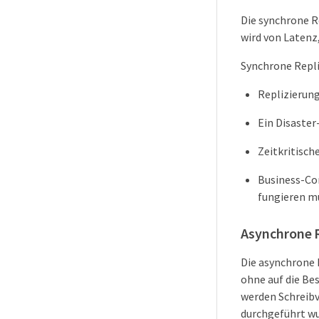
Die synchrone R
wird von Latenz,
Synchrone Repli
Replizierun
Ein Disaster
Zeitkritisc
Business-Con
fungieren mu
Asynchrone 
Die asynchrone R
ohne auf die Be
werden Schreibv
durchgeführt w