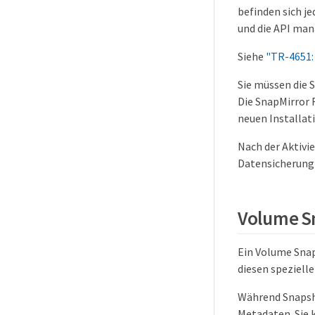
befinden sich j
und die API man
Siehe
"TR-4651:
Sie müssen die 
Die SnapMirror 
neuen Installati
Nach der Aktivi
Datensicherung 
Volume S
Ein Volume Snap
diesen speziell
Während Snapsho
Metadaten. Sie 