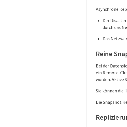
Asynchrone Repl
Der Disaster
durch das N
Das Netzwerk
Reine Sna
Bei der Datensi
ein Remote-Clust
wurden. Aktive 
Sie können die 
Die Snapshot Re
Replizier