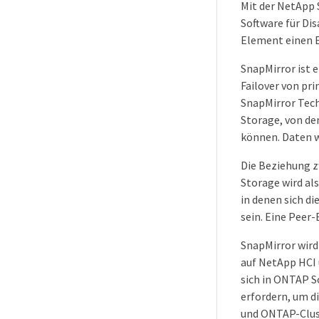
Mit der NetApp 
Software für Di
Element einen E
SnapMirror ist 
Failover von pr
SnapMirror Tech
Storage, von de
können. Daten 
Die Beziehung 
Storage wird al
in denen sich d
sein. Eine Peer
SnapMirror wird
auf NetApp HCI 
sich in ONTAP 
erfordern, um 
und ONTAP-Clust