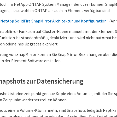
edoch im NetApp ONTAP System Manager. Benutzer können SnapMir
agen, die sowohl in ONTAP als auch in Element verfügbar sind.
 NetApp SolidFire SnapMirror Architektur und Konfiguration"
(Anm
SnapMirror Funktion auf Cluster-Ebene manuell mit der Element So
Funktion ist standardmäßig deaktiviert und wird nicht automatis
on oder eines Upgrades aktiviert.
erung von SnapMirror können Sie SnapMirror Beziehungen über die
in der Element Software erstellen.
napshots zur Datensicherung
shot ist eine zeitpunktgenaue Kopie eines Volumes, mit der Sie s
en Zeitpunkt wiederherstellen können.
ts einem Volume-Klon ähneln, sind Snapshots lediglich Replika
können also nicht mounten oder darauf schreiben. Das Erstellen 