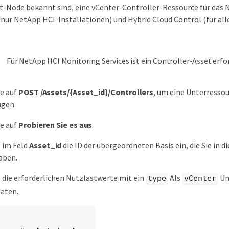
Node bekannt sind, eine vCenter-Controller-Ressource für das 
nur NetApp HCI-Installationen) und Hybrid Cloud Control (für all
Für NetApp HCI Monitoring Services ist ein Controller-Asset erfor
ie auf
POST /Assets/{Asset_id}/Controllers
, um eine Unterressou
ügen.
ie auf
Probieren Sie es aus
.
 im Feld
Asset_id
die ID der übergeordneten Basis ein, die Sie in 
aben.
 die erforderlichen Nutzlastwerte mit ein
Als
Un
type
vCenter
aten.