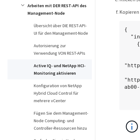
Arbeiten mit DER REST-API des
Kopieren 
Management-Node
Übersicht über DIE REST-API-
{

UI für den Management-Node
  "installations": [

    {

Autorisierung zur
      "_links":
Verwendung VON REST-APIs
        "coll
"http
Active IQ- und NetApp HCI-
        "s
Monitoring aktivieren
"http
Konfiguration von NetApp
ab00-
Hybrid Cloud Control für
      }
mehrere vCenter
Fügen Sie dem Management-
Node Computing- und
Controller-Ressourcen hinzu