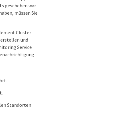
eits geschehen war.
 haben, müssen Sie
Element Cluster-
erstellen und
itoring Service
benachrichtigung.
hrt.
t.
klen Standorten