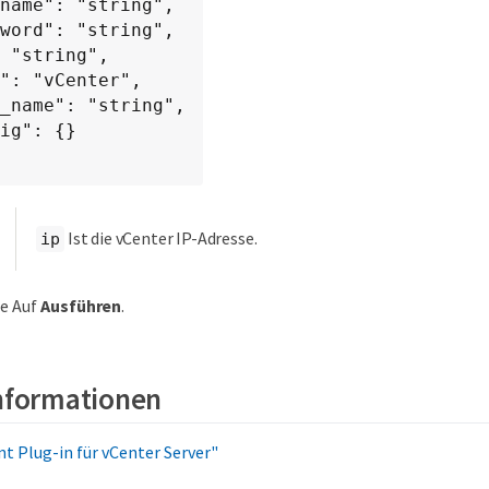
name": "string",

word": "string",

 "string",

": "vCenter",

_name": "string",

ig": {}

Ist die vCenter IP-Adresse.
ip
ie Auf
Ausführen
.
Informationen
 Plug-in für vCenter Server"