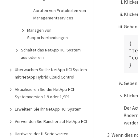
Klicke
Abrufen von Protokollen von
Klicke
Managementservices
Geben 
Managen von
Supportverbindungen
{

Schaltet das NetApp HCI System
"te
aus oder ein
"co
}
Überwachen Sie Ihr NetApp HCI System
mit NetApp Hybrid Cloud Control
Geben 
Aktualisieren Sie die NetApp HCI-
Klicke
Systemversion 1.9 oder 1,9P1
Der Ac
Erweitern Sie Ihr NetApp HCI System
Ändern
Verwenden Sie Rancher auf NetApp HCI
werden
Hardware der H-Serie warten
Wenn dies no