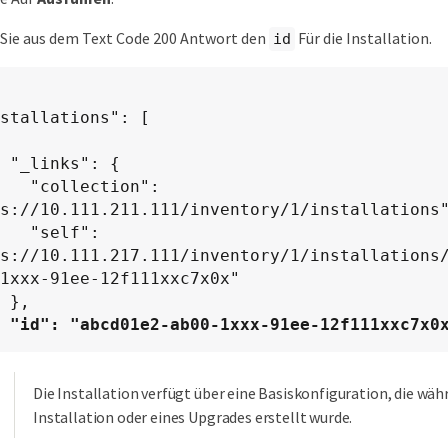
Sie aus dem Text Code 200 Antwort den
Für die Installation.
id
 {

ection": 
s://10.111.211.111/inventory/1/installations"
elf": 
s://10.111.217.111/inventory/1/installations
1xxx-91ee-12f111xxc7x0x"

,

"id": "abcd01e2-ab00-1xxx-91ee-12f111xxc7x0
Die Installation verfügt über eine Basiskonfiguration, die wäh
Installation oder eines Upgrades erstellt wurde.