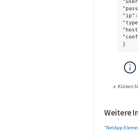
"user
"pass
"ip":
"type
"host
"conf
}
Klicken S
Weitere 
"NetApp Element