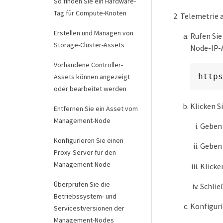
So finden Sie ein Hardware-
Tag für Compute-Knoten
Telemetrie a
Erstellen und Managen von
Rufen Si
Storage-Cluster-Assets
Node-IP-
Vorhandene Controller-
https
Assets können angezeigt
oder bearbeitet werden
Klicken S
Entfernen Sie ein Asset vom
Management-Node
Geben 
Konfigurieren Sie einen
Geben 
Proxy-Server für den
Management-Node
Klicke
Überprüfen Sie die
Schlie
Betriebssystem- und
Konfiguri
Servicestversionen der
Management-Nodes