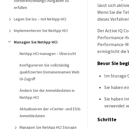
Vorbereitstellungs-Aufgaben zu
lässt sich aktiv
erfüllen
Wenn Sie die Te
dieses Verfahre
Legen Sie los – mit NetApp HCI
Der Active IQ C
Implementieren Sie NetApp HCI
Performance-Ken
Managen Sie NetApp HCI
Performance-Mon
ermöglicht die 
NetApp HCI managen – Übersicht
Bevor Sie beg
Konfigurieren Sie vollständig
qualifizierten Domänennamen Web
Im Storage C
UI-Zugriff
Sie haben e
Ändern Sie die Anmeldedaten in
NetApp HCI
Sie haben In
verwendet we
Aktualisieren der vCenter- und ESXi-
Anmeldedaten
Schritte
Managen Sie NetApp HCI Storage