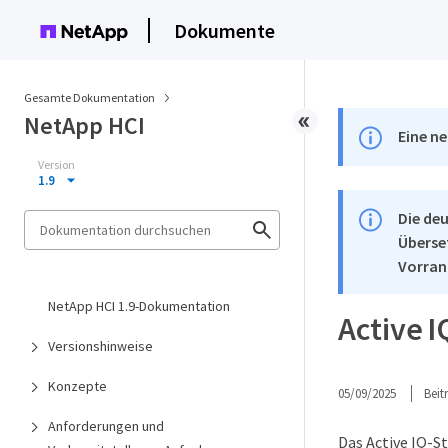
Dokumente
Gesamte Dokumentation
NetApp HCI
Eine ne
Version
1.9
Die deu
Überse
Vorran
NetApp HCI 1.9-Dokumentation
Active 
Versionshinweise
Konzepte
05/09/2025
Bei
Anforderungen und
Das Active IQ-