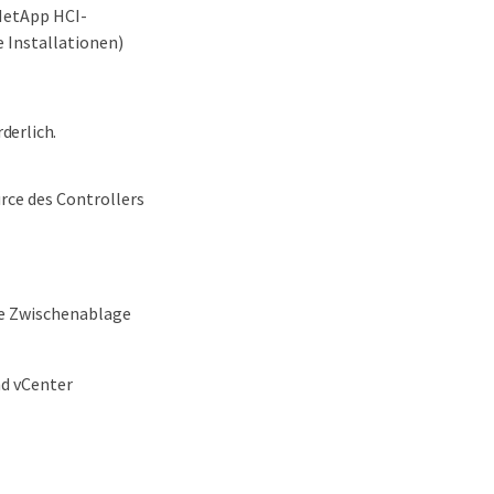
NetApp HCI-
e Installationen)
derlich.
rce des Controllers
die Zwischenablage
d vCenter