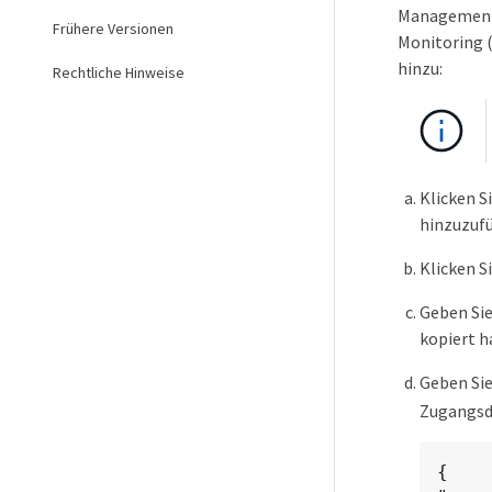
Management-
Frühere Versionen
Monitoring (
hinzu:
Rechtliche Hinweise
Klicken S
hinzuzuf
Klicken S
Geben Sie
kopiert h
Geben Sie
Zugangsd
{
