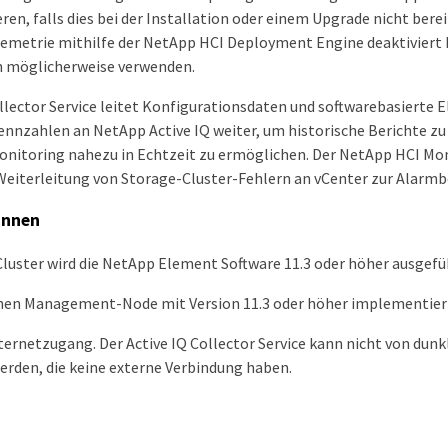
ieren, falls dies bei der Installation oder einem Upgrade nicht ber
lemetrie mithilfe der NetApp HCI Deployment Engine deaktiviert
n möglicherweise verwenden.
ollector Service leitet Konfigurationsdaten und softwarebasierte 
nzahlen an NetApp Active IQ weiter, um historische Berichte zu 
itoring nahezu in Echtzeit zu ermöglichen. Der NetApp HCI Mon
Weiterleitung von Storage-Cluster-Fehlern an vCenter zur Alarm
innen
luster wird die NetApp Element Software 11.3 oder höher ausgefü
inen Management-Node mit Version 11.3 oder höher implementier
ternetzugang. Der Active IQ Collector Service kann nicht von dun
rden, die keine externe Verbindung haben.